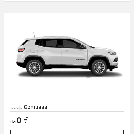
Jeep
Compass
0
€
da