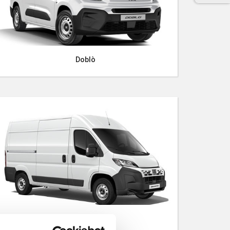
Doblò
E-Ducato