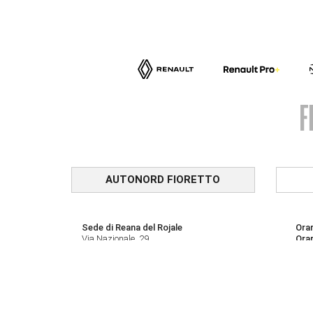
AUTONORD FIORETTO
Sede di Reana del Rojale
Orar
Via Nazionale, 29
Ora
33010 Reana del Rojale (UD)
Lun 
Contatti
Sab:
0432 284286
Service veicoli commerciali
Orar