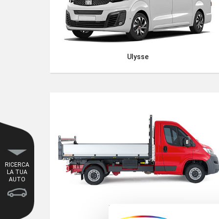
Ulysse
RICERCA
LA TUA
AUTO
Ducato Autocarro