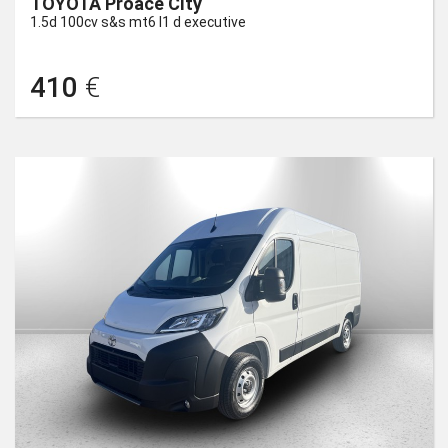
TOYOTA Proace City
1.5d 100cv s&s mt6 l1 d executive
410
€