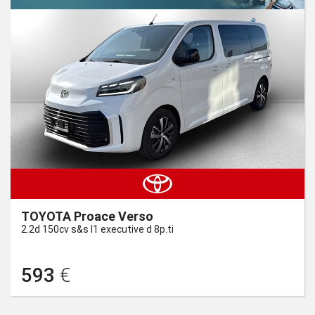
TOYOTA Proace Verso
2.2d 150cv s&s l1 executive d 8p.ti
593
€