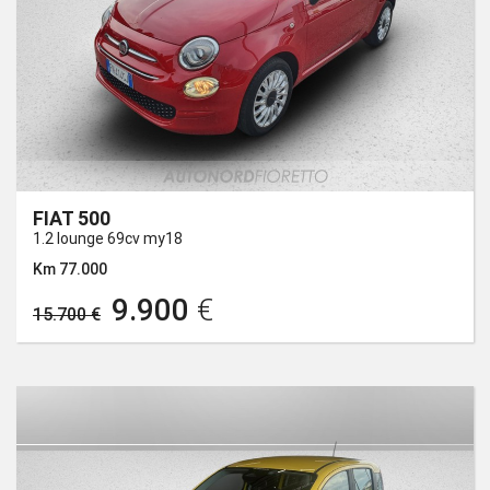
FIAT 500
1.2 lounge 69cv my18
Km 77.000
9.900
€
15.700 €