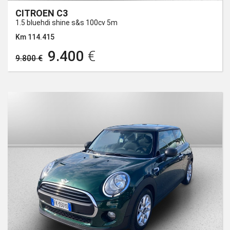
CITROEN C3
1.5 bluehdi shine s&s 100cv 5m
Km 114.415
9.400
€
9.800 €