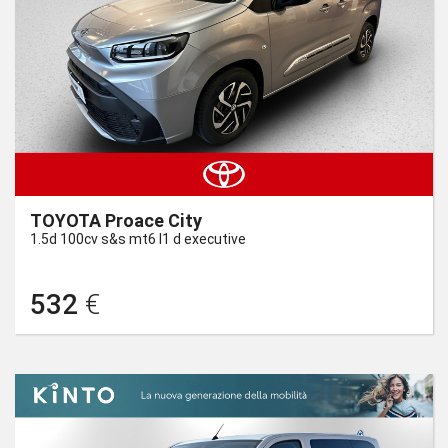
TOYOTA Proace City
1.5d 100cv s&s mt6 l1 d executive
532
€