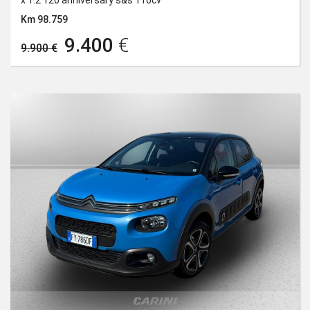
x 1.2 120 anniversary s&s 110cv
Km 98.759
9.400
€
9.900 €