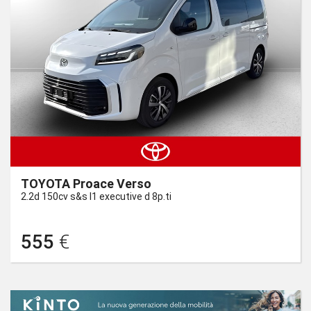
TOYOTA Proace Verso
2.2d 150cv s&s l1 executive d 8p.ti
555
€