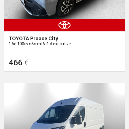
TOYOTA Proace City
1.5d 100cv s&s mt6 l1 d executive
466
€