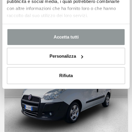
pubblicità e social media, i quali potrebbero combinarle
cargo 1.6 mjt 16v sx 105cv e5+(e5)
con altre informazioni che ha fornito loro o che hanno
Km 152.658
raccolto dal suo utilizzo dei loro servizi.
6.550
€
iva esclusa
Accetta tutti
Personalizza
Rifiuta