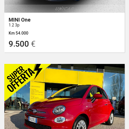
MINI One
1.2 3p
Km 54.000
9.500
€