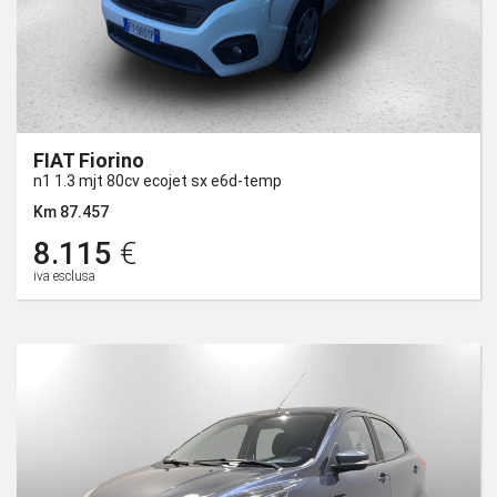
FIAT Fiorino
n1 1.3 mjt 80cv ecojet sx e6d-temp
Km 87.457
8.115
€
iva esclusa