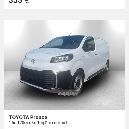
333
€
TOYOTA Proace
1.5d 120cv s&s 10q l1 s comfort