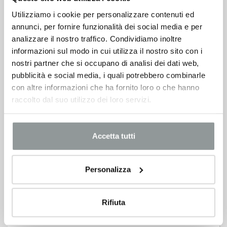
Utilizziamo i cookie per personalizzare contenuti ed
annunci, per fornire funzionalità dei social media e per
analizzare il nostro traffico. Condividiamo inoltre
ALFA ROMEO JUNIOR DA 24.550€
informazioni sul modo in cui utilizza il nostro sito con i
CON 6.500 € DI VANTAGGI PER TUTTI
nostri partner che si occupano di analisi dei dati web,
pubblicità e social media, i quali potrebbero combinarle
con altre informazioni che ha fornito loro o che hanno
raccolto dal suo utilizzo dei loro servizi.
Accetta tutti
Personalizza
Nuovo Lexus LBX Full Hybrid da 29.950 €
Rifiuta
E IN PIÙ 3 TAGLIANDI DI MANUTENZIONE INCLUSI.