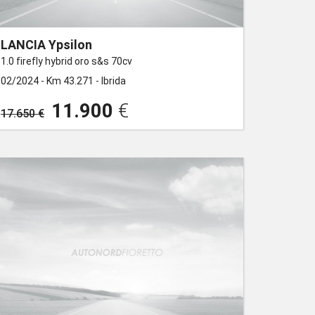
LANCIA Ypsilon
1.0 firefly hybrid oro s&s 70cv
02/2024 -
Km 43.271 -
Ibrida
11.900
€
17.650 €