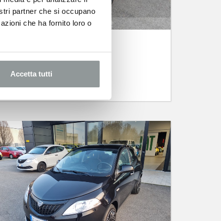
nostri partner che si occupano
azioni che ha fornito loro o
LANCIA Ypsilon
1.0 firefly hybrid oro s&s 70cv
03/2024 -
Km 40.164 -
Ibrida
Accetta tutti
11.900
€
17.650 €