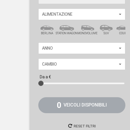
BERLINA
STATION WAGON
MONOVOLUME
SUV
COUPÉ
Da
a
€
0
VEICOLI DISPONIBILI
RESET FILTRI