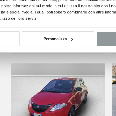
inoltre informazioni sul modo in cui utilizza il nostro sito con i 
icità e social media, i quali potrebbero combinarle con altre inform
lizzo dei loro servizi.
LANCIA Ypsilon
1.0 firefly hybrid oro s&s 70cv
03/2024 -
Km 34.609 -
Ibrida
Personalizza
11.900
€
17.650 €