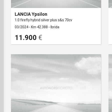
LANCIA Ypsilon
1.0 firefly hybrid silver plus s&s 70cv
03/2024 -
Km 42.388 -
Ibrida
CABRIO
PICK UP
11.900
€