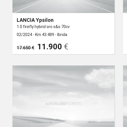
LANCIA Ypsilon
1.0 firefly hybrid oro s&s 70cv
02/2024 -
Km 43.489 -
Ibrida
11.900
€
17.650 €