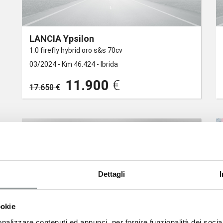
LANCIA Ypsilon
1.0 firefly hybrid oro s&s 70cv
03/2024 -
Km 46.424 -
Ibrida
11.900
€
17.650 €
Dettagli
ookie
nalizzare contenuti ed annunci, per fornire funzionalità dei socia