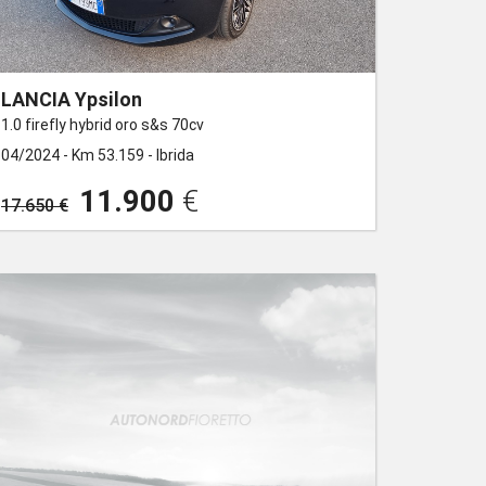
LANCIA Ypsilon
1.0 firefly hybrid oro s&s 70cv
04/2024 -
Km 53.159 -
Ibrida
11.900
€
17.650 €