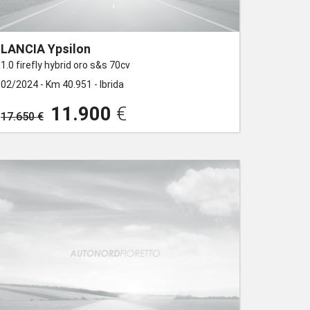
LANCIA Ypsilon
1.0 firefly hybrid oro s&s 70cv
02/2024 -
Km 40.951 -
Ibrida
11.900
€
17.650 €