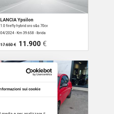
LANCIA Ypsilon
1.0 firefly hybrid oro s&s 70cv
04/2024 -
Km 39.658 -
Ibrida
11.900
€
17.650 €
Informazioni sui cookie
l media e per analizzare il