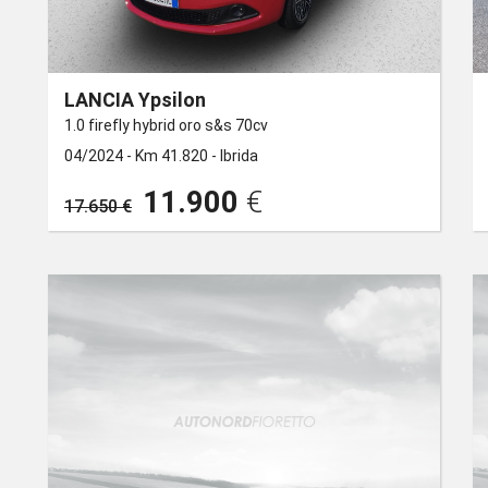
LANCIA Ypsilon
1.0 firefly hybrid oro s&s 70cv
04/2024 -
Km 41.820 -
Ibrida
11.900
€
17.650 €