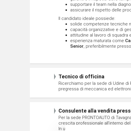
supportare il team nella diagno
assicurare il rispetto delle pr
Il candidato ideale possiede:
solide competenze tecniche ne
capacità organizzative e di ge
attitudine al lavoro di squadra 
esperienza maturata come
Ca
Senior
, preferibilmente presso
Tecnico di officina
Ricerchiamo per la sede di Udine di
pregressa di meccanica ed elettronic
Consulente alla vendita pr
Per la sede PRONTOAUTO di Tavagnacc
crescita professionale all’interno de
In un'ottica di ampliamento dell'org