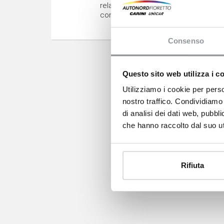
relazionandosi con il cliente in salon
contesto di lavoro è dinamico e stim
Consenso
Questo sito web utilizza i c
Utilizziamo i cookie per perso
nostro traffico. Condividiamo 
di analisi dei dati web, pubbl
che hanno raccolto dal suo uti
Rifiuta