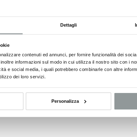
e ed offrendo soluzioni personalizzate, anche finanziarie. Il
olante con una formazione puntuale e continuativa.
Dettagli
ookie
nalizzare contenuti ed annunci, per fornire funzionalità dei socia
inoltre informazioni sul modo in cui utilizza il nostro sito con i 
icità e social media, i quali potrebbero combinarle con altre inform
lizzo dei loro servizi.
Personalizza