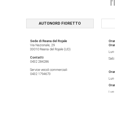
AUTONORD FIORETTO
Sede di Reana del Rojale
Orar
Via Nazionale, 29
Ora
33010 Reana del Rojale (UD)
Lun 
Contatti
Sab:
0432 284286
Service veicoli commerciali
Orar
0432 1794673
Lun 
Orar
Lun 