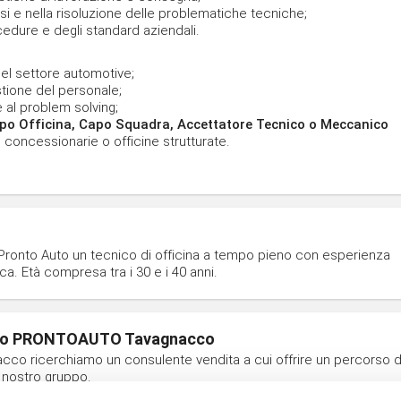
si e nella risoluzione delle problematiche tecniche;
ocedure e degli standard aziendali.
l settore automotive;
stione del personale;
e al problem solving;
po Officina, Capo Squadra, Accettatore Tecnico o Meccanico
 concessionarie o officine strutturate.
 Pronto Auto un tecnico di officina a tempo pieno con esperienza
a. Età compresa tra i 30 e i 40 anni.
esso PRONTOAUTO Tavagnacco
o ricerchiamo un consulente vendita a cui offrire un percorso d
l nostro gruppo.
anico, la risorsa dovrà svolgere consulenza commerciale