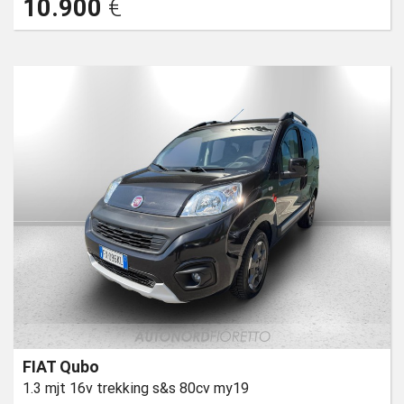
10.900
€
FIAT Qubo
1.3 mjt 16v trekking s&s 80cv my19