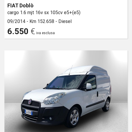
FIAT Doblò
cargo 1.6 mjt 16v sx 105cv e5+(e5)
09/2014 -
Km 152.658 -
Diesel
6.550
€
iva esclusa