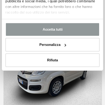
pubblicità e social media, i quali potrebbero combinarle
1.0 hybrid connect 70cv
con altre informazioni che ha fornito loro o che hanno
03/2023 -
Km 73.772 -
Ibrida
raccolto dal suo utilizzo dei loro servizi.
12.900
€
Accetta tutti
Personalizza
Rifiuta