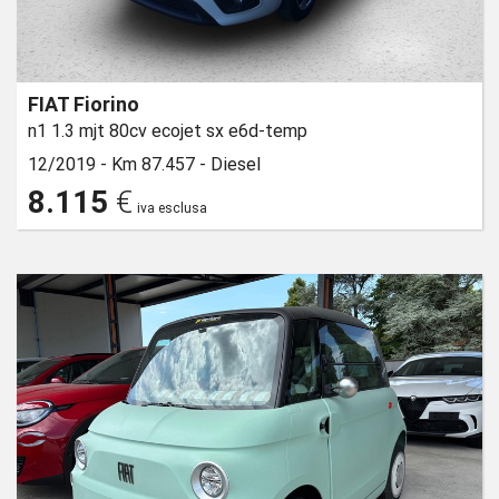
FIAT Fiorino
n1 1.3 mjt 80cv ecojet sx e6d-temp
12/2019 -
Km 87.457 -
Diesel
8.115
€
iva esclusa