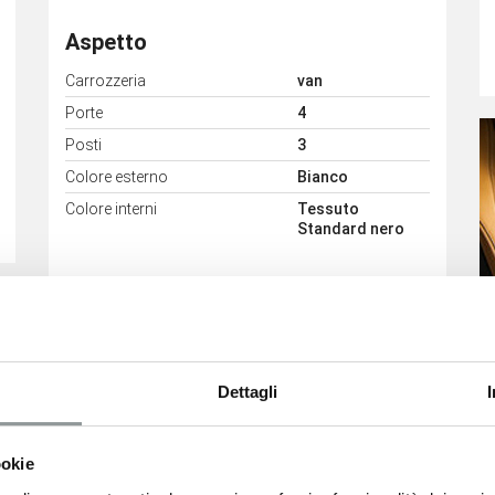
Aspetto
Carrozzeria
van
Porte
4
Posti
3
Colore esterno
Bianco
Colore interni
Tessuto
Standard nero
Dettagli
version: comprende:
Pack visibility: comprende:
sformatori -
fendinebbia - sensore pioggia e
e e batteria maggiorati
crepuscolare
ookie