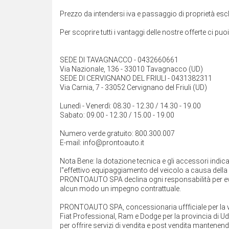
Prezzo da intendersi iva e passaggio di proprietà es
Per scoprire tutti i vantaggi delle nostre offerte ci puo
SEDE DI TAVAGNACCO - 0432660661
Via Nazionale, 136 - 33010 Tavagnacco (UD)
SEDE DI CERVIGNANO DEL FRIULI - 0431382311
Via Carnia, 7 - 33052 Cervignano del Friuli (UD)
Lunedì - Venerdì: 08.30 - 12.30 / 14.30 - 19.00
Sabato: 09.00 - 12.30 / 15.00 - 19.00
Numero verde gratuito: 800.300.007
E-mail: info@prontoauto.it
Nota Bene: la dotazione tecnica e gli accessori indi
l''effettivo equipaggiamento del veicolo a causa della n
PRONTOAUTO SPA declina ogni responsabilità per eve
alcun modo un impegno contrattuale.
PRONTOAUTO SPA, concessionaria uffficiale per la ven
Fiat Professional, Ram e Dodge per la provincia di Ud
per offrire servizi di vendita e post vendita mantenend