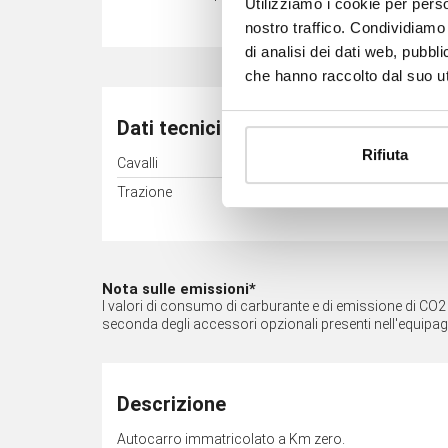
Utilizziamo i cookie per perso
nostro traffico. Condividiamo 
di analisi dei dati web, pubbl
che hanno raccolto dal suo uti
Dati tecnici
Rifiuta
Cavalli
103 kW (140 CV)
Trazione
Anteriore
Nota sulle emissioni*
I valori di consumo di carburante e di emissione di CO2 so
seconda degli accessori opzionali presenti nell'equipa
Descrizione
Autocarro immatricolato a Km zero.