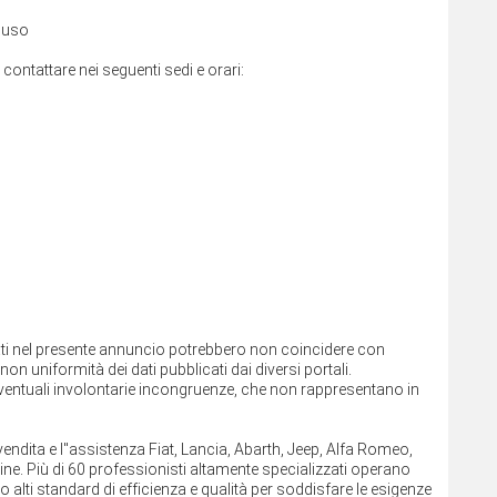
cluso
i contattare nei seguenti sedi e orari:
cati nel presente annuncio potrebbero non coincidere con
on uniformità dei dati pubblicati dai diversi portali.
ntuali involontarie incongruenze, che non rappresentano in
dita e l''assistenza Fiat, Lancia, Abarth, Jeep, Alfa Romeo,
ine. Più di 60 professionisti altamente specializzati operano
o alti standard di efficienza e qualità per soddisfare le esigenze