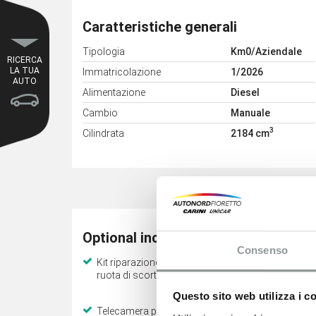
Caratteristiche generali
Tipologia
Km0/Aziendale
RICERCA
LA TUA
Immatricolazione
1/2026
AUTO
Alimentazione
Diesel
Cambio
Manuale
3
Cilindrata
2184 cm
Optional inclusi
Consenso
Kit riparazione e sostituzione
Pack con
ruota di scorta: ruota di scorta
presa tra
alternator
Questo sito web utilizza i c
Telecamera posteriore