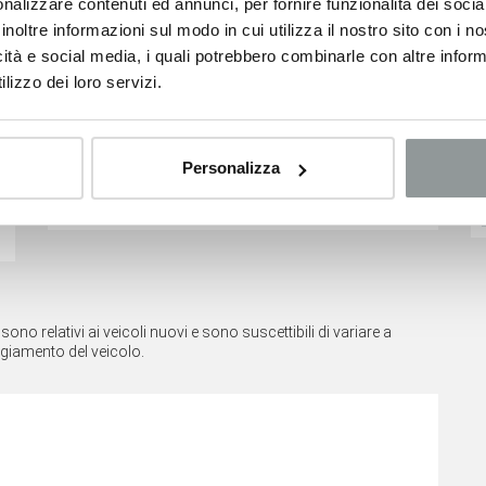
nalizzare contenuti ed annunci, per fornire funzionalità dei socia
inoltre informazioni sul modo in cui utilizza il nostro sito con i 
icità e social media, i quali potrebbero combinarle con altre inform
lizzo dei loro servizi.
Peugeot Boxer
Peugeot Boxer
Consumi
21.300
€
21.300
€
53.582 €
52.242 €
Personalizza
Classe Emissioni
Euro6
VEDI SCHEDA
VEDI SCHEDA
no relativi ai veicoli nuovi e sono suscettibili di variare a
ggiamento del veicolo.