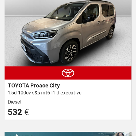
TOYOTA Proace City
1.5d 100cv s&s mt6 l1 d executive
Diesel
532
€