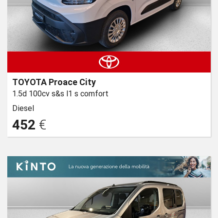
TOYOTA Proace City
1.5d 100cv s&s l1 s comfort
Diesel
452
€