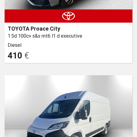
TOYOTA Proace City
1.5d 100cv s&s mt6 l1 d executive
Diesel
410
€