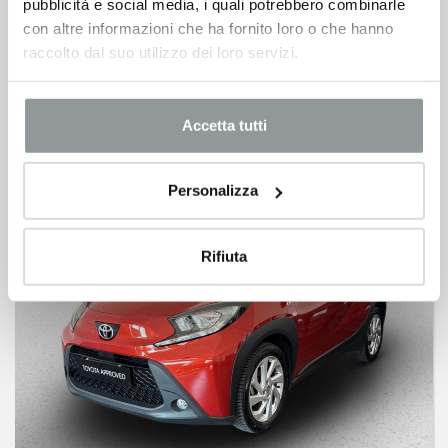
pubblicità e social media, i quali potrebbero combinarle
TOYOTA Aygo
con altre informazioni che ha fornito loro o che hanno
5p 1.0 x-play m-mt 72cv
raccolto dal suo utilizzo dei loro servizi.
08/2019 -
Km 50.851 -
Benzina
10.500
€
Accetta tutti
Personalizza
Rifiuta