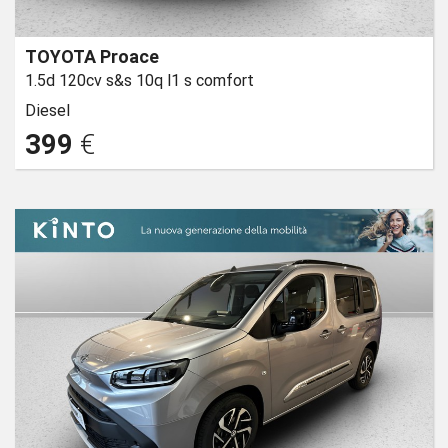
TOYOTA Proace
1.5d 120cv s&s 10q l1 s comfort
Diesel
399
€