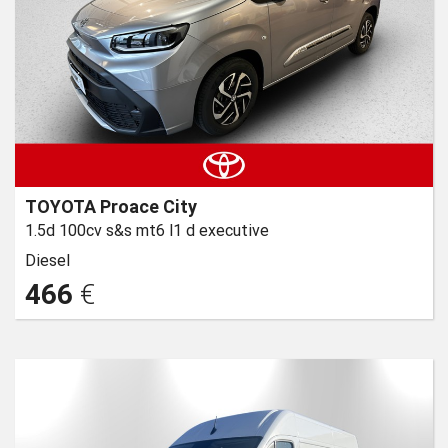
TOYOTA Proace City
1.5d 100cv s&s mt6 l1 d executive
Diesel
466
€