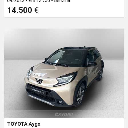
04/2022 -
Km 12.750 -
Benzina
14.500
€
TOYOTA Aygo