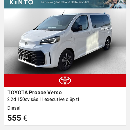
TOYOTA Proace Verso
2.2d 150cv s&s l1 executive d 8p.ti
Diesel
555
€