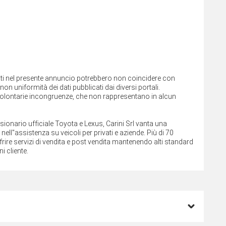
cati nel presente annuncio potrebbero non coincidere con
on uniformità dei dati pubblicati dai diversi portali.
involontarie incongruenze, che non rappresentano in alcun
ssionario ufficiale Toyota e Lexus, Carini Srl vanta una
ll''assistenza su veicoli per privati e aziende. Più di 70
rire servizi di vendita e post vendita mantenendo alti standard
i cliente.