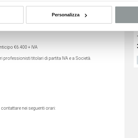
no relativi ai veicoli nuovi e sono suscettibili di variare a
ggiamento del veicolo.
Personalizza
Toyota Proace city
Toyota Proace verso
532
€
555
€
nticipo €6.400 + IVA
professionisti titolari di partita IVA e a Società.
VEDI SCHEDA
VEDI SCHEDA
i contattare nei seguenti orari: