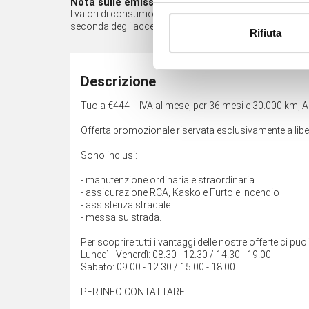
Nota sulle emissioni*
I valori di consumo di carburante e di emissione di CO2 so
seconda degli accessori opzionali presenti nell'equipa
Rifiuta
Descrizione
Tuo a €444 + IVA al mese, per 36 mesi e 30.000 km, A
Offerta promozionale riservata esclusivamente a liberi 
Sono inclusi:
- manutenzione ordinaria e straordinaria
- assicurazione RCA, Kasko e Furto e Incendio
- assistenza stradale
- messa su strada.
Per scoprire tutti i vantaggi delle nostre offerte ci puo
Lunedì - Venerdì: 08.30 - 12.30 / 14.30 - 19.00
Sabato: 09.00 - 12.30 / 15.00 - 18.00
PER INFO CONTATTARE :