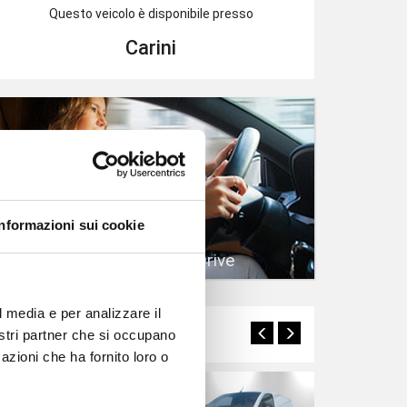
Questo veicolo è disponibile presso
Carini
Informazioni sui cookie
Prenota un Test Drive
l media e per analizzare il
Potrebbero interessarti
nostri partner che si occupano
azioni che ha fornito loro o