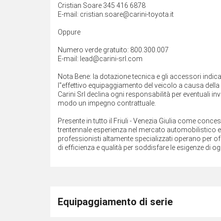
Cristian Soare 345 416 6878
E-mail: cristian.soare@carini-toyota.it
Oppure
Numero verde gratuito: 800.300.007
E-mail: lead@carini-srl.com
Nota Bene: la dotazione tecnica e gli accessori indi
l''effettivo equipaggiamento del veicolo a causa della n
Carini Srl declina ogni responsabilità per eventuali 
modo un impegno contrattuale.
Presente in tutto il Friuli - Venezia Giulia come conce
trentennale esperienza nel mercato automobilistico e ne
professionisti altamente specializzati operano per off
di efficienza e qualità per soddisfare le esigenze di ogn
Equipaggiamento di serie