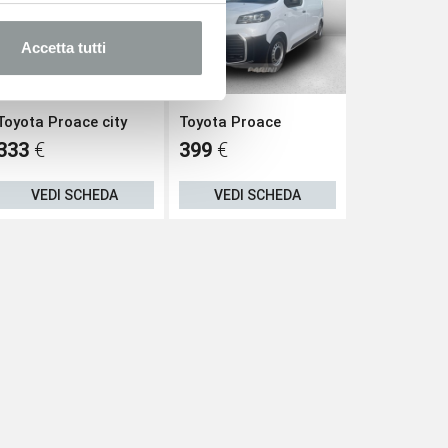
Accetta tutti
Toyota Proace city
Toyota Proace
Toyota Proa
333
€
399
€
410
€
VEDI SCHEDA
VEDI SCHEDA
VEDI S