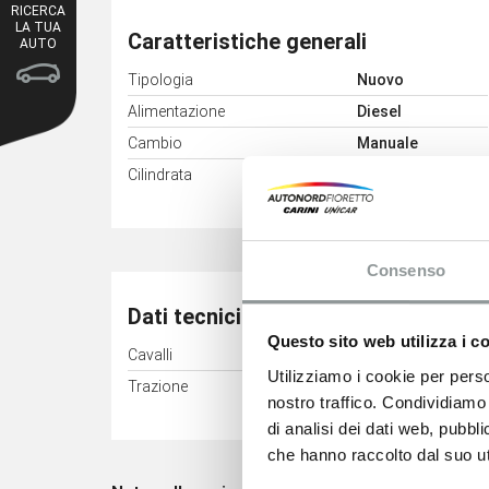
RICERCA
LA TUA
Caratteristiche generali
AUTO
Tipologia
Nuovo
Alimentazione
Diesel
Cambio
Manuale
3
Cilindrata
2184 cm
Consenso
Dati tecnici
Questo sito web utilizza i c
Cavalli
103 kW (140 CV)
Utilizziamo i cookie per perso
Trazione
Anteriore
nostro traffico. Condividiamo 
di analisi dei dati web, pubbl
che hanno raccolto dal suo uti