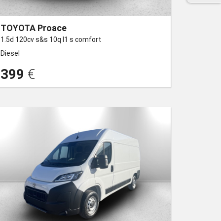
TOYOTA Proace
1.5d 120cv s&s 10q l1 s comfort
Diesel
399
€