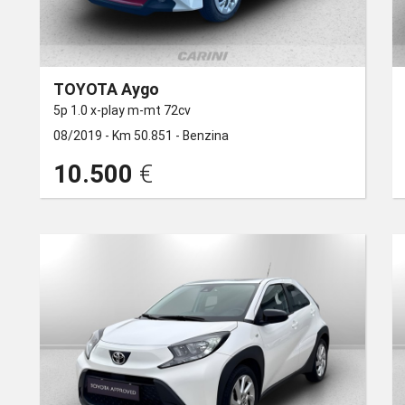
TOYOTA Aygo
5p 1.0 x-play m-mt 72cv
08/2019 -
Km 50.851 -
Benzina
10.500
€