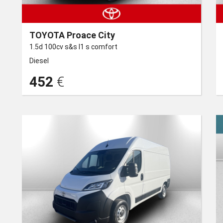
TOYOTA Proace City
1.5d 100cv s&s l1 s comfort
Diesel
452
€