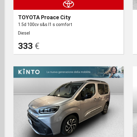
TOYOTA Proace City
1.5d 100cv s&s l1 s comfort
Diesel
CABRIO
PICK UP
333
€