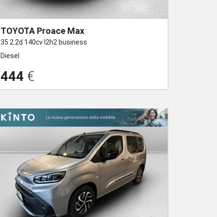
TOYOTA Proace Max
35 2.2d 140cv l2h2 business
Diesel
444
€