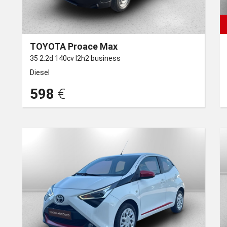
TOYOTA Proace Max
35 2.2d 140cv l2h2 business
Diesel
598
€