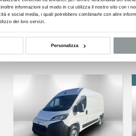
inoltre informazioni sul modo in cui utilizza il nostro sito con i 
icità e social media, i quali potrebbero combinarle con altre inform
lizzo dei loro servizi.
TOYOTA Proace Verso
2.2d 150cv s&s l1 executive d 8p.ti
Diesel
Personalizza
555
€