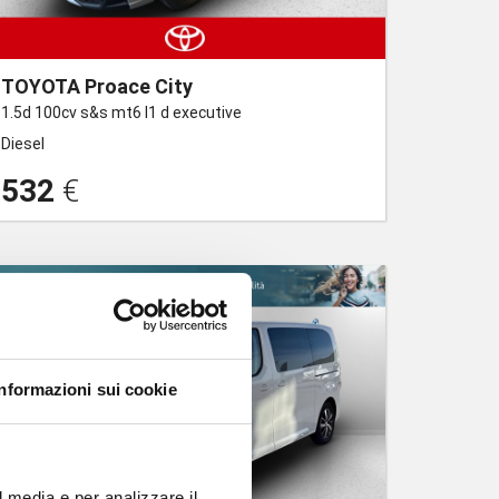
TOYOTA Proace City
1.5d 100cv s&s mt6 l1 d executive
Diesel
532
€
Informazioni sui cookie
l media e per analizzare il