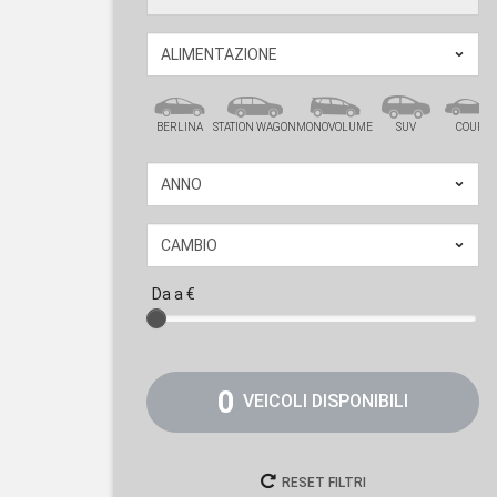
BERLINA
STATION WAGON
MONOVOLUME
SUV
COUPÉ
Da
a
€
0
VEICOLI DISPONIBILI
RESET FILTRI