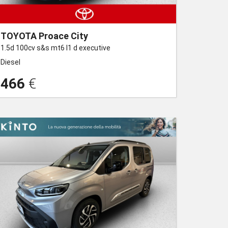
TOYOTA Proace City
1.5d 100cv s&s mt6 l1 d executive
Diesel
466
€