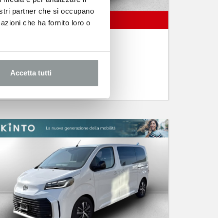
nostri partner che si occupano
azioni che ha fornito loro o
TOYOTA Proace Verso
2.2d 150cv s&s l1 executive d 8p.ti
Diesel
Accetta tutti
593
€