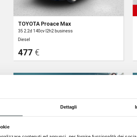
TOYOTA Proace Max
35 2.2d 140cv l2h2 business
Diesel
477
€
Dettagli
ookie
nalizzare contenuti ed annunci, per fornire funzionalità dei socia