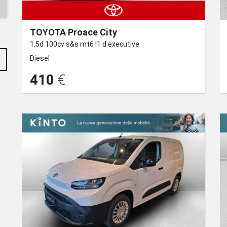
TOYOTA Proace City
1.5d 100cv s&s mt6 l1 d executive
Diesel
410
€