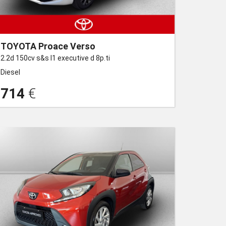
TOYOTA Proace Verso
2.2d 150cv s&s l1 executive d 8p.ti
Diesel
714
€