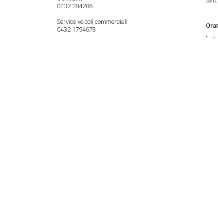
Sab:
0432 284286
Service veicoli commerciali
Orar
0432 1794673
Lun 
Orar
Lun 
Sede di Trieste
Orar
Strada delle Saline, 2
Ora
34015 Muggia (TS)
Lun 
Contatti
Sab:
040 281212
Orar
Lun 
Orar
Lun 