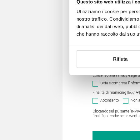
Questo sito web utilizza i c
Utilizziamo i cookie per perso
nostro traffico. Condividiamo 
di analisi dei dati web, pubbl
che hanno raccolto dal suo uti
Messaggio*
Rifiuta
Informativa sulla Privacy
Consenso alla Privacy e agli ul
Letta e compresa l’
Inform
Finalità di marketing
[leggi
]
Acconsento
Non a
Cliccando sul pulsante “INVIA 
finalità, oltre che per le event