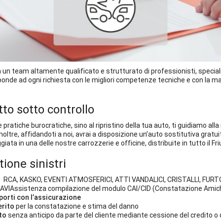
 un team altamente qualificato e strutturato di professionisti, special
isponde ad ogni richiesta con le migliori competenze tecniche e con la 
tto sotto controllo
e pratiche burocratiche, sino al ripristino della tua auto, ti guidiamo alla
Inoltre, affidandoti a noi, avrai a disposizione un’auto sostitutiva gratuit
ta in una delle nostre carrozzerie e officine, distribuite in tutto il Friu
tione sinistri
: RCA, KASKO, EVENTI ATMOSFERICI, ATTI VANDALICI, CRISTALLI, FURTO
VIAssistenza compilazione del modulo CAI/CID (Constatazione Amich
porti con l’assicurazione
erito
per la constatazione e stima del danno
tto
senza anticipo da parte del cliente mediante cessione del credito 