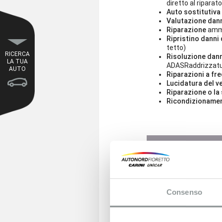
diretto al riparat
Auto sostitutiva
Valutazione dan
Riparazione
amma
Ripristino danni 
tetto)
RICERCA
Risoluzione dan
LA TUA
ADASRaddrizzatura
AUTO
Riparazioni a fr
Lucidatura del v
Riparazione o la 
Ricondizioname
Consenso
Nome*
Email*