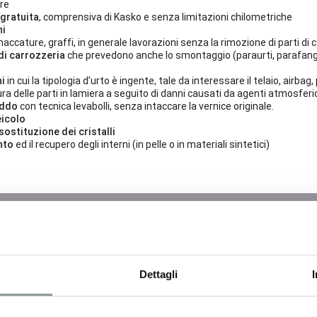
ore
 gratuita
, comprensiva di Kasko e senza limitazioni chilometriche
ni
ccature, graffi, in generale lavorazioni senza la rimozione di parti di 
di carrozzeria
che prevedono anche lo smontaggio (paraurti, parafangh
ni
in cui la tipologia d’urto è ingente, tale da interessare il telaio, airba
 delle parti in lamiera a seguito di danni causati da agenti atmosferi
eddo
con tecnica levabolli, senza intaccare la vernice originale.
eicolo
sostituzione dei cristalli
nto
ed il recupero degli interni (in pelle o in materiali sintetici)
Vuoi ricevere assistenza?
Compila il form con i tuoi dati e ti ricontatteremo al più presto.
Dettagli
Cognome*
Telefono*