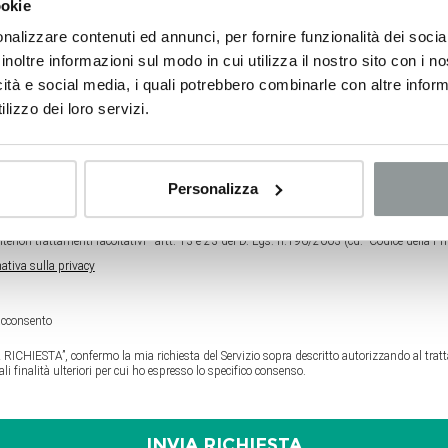
ookie
nalizzare contenuti ed annunci, per fornire funzionalità dei socia
inoltre informazioni sul modo in cui utilizza il nostro sito con i 
icità e social media, i quali potrebbero combinarle con altre inform
lizzo dei loro servizi.
Personalizza
teriori trattamenti facoltativi - artt. 13 e 23 del D. Lgs. n.196/2003 (cd. “Codice della Pri
ativa sulla privacy
cconsento
RICHIESTA”, confermo la mia richiesta del Servizio sopra descritto autorizzando al tratt
uali finalità ulteriori per cui ho espresso lo specifico consenso.