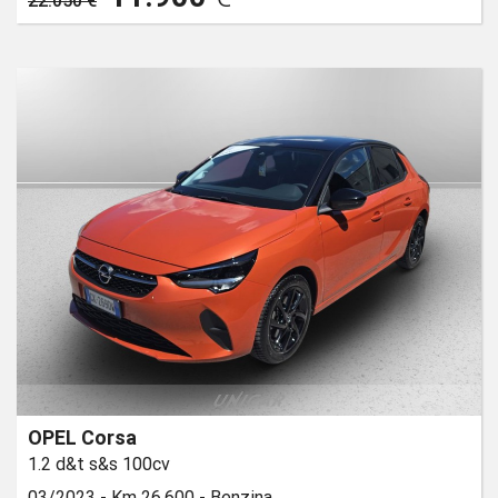
22.050 €
OPEL Corsa
1.2 d&t s&s 100cv
03/2023 -
Km 26.600 -
Benzina