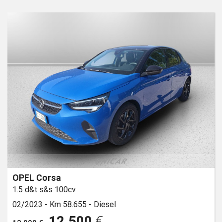
OPEL Corsa
1.5 d&t s&s 100cv
02/2023 -
Km 58.655 -
Diesel
12.500
€