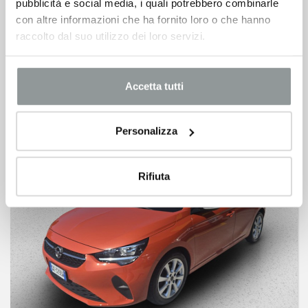
pubblicità e social media, i quali potrebbero combinarle
OPEL Corsa
con altre informazioni che ha fornito loro o che hanno
1.2 edition s&s 75cv
raccolto dal suo utilizzo dei loro servizi.
07/2023 -
Km 53.503 -
Benzina
11.900
€
Accetta tutti
Personalizza
Rifiuta