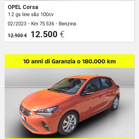
OPEL Corsa
1.2 gs line s&s 100cv
02/2023 -
Km 75.536 -
Benzina
12.500
€
12.900 €