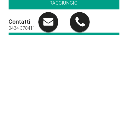
RAGGIUNGICI
Contatti
0434 378411
CHIAMACI
Orari di apertura
Orari show-room
Lun - Ven: 8.30 - 12.30 / 14.30 - 19.00
Sab: 09.00 – 12.30 / 15.00 - 19.00
Orari officina
Lun - Ven: 8.00 - 12.30 / 14.00 - 18.00