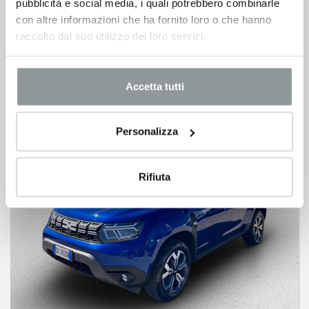
pubblicità e social media, i quali potrebbero combinarle
DACIA Sandero
con altre informazioni che ha fornito loro o che hanno
stepway 1.2 eco-g expression 120cv
raccolto dal suo utilizzo dei loro servizi.
GPL
18.200
€
Accetta tutti
Personalizza
Rifiuta