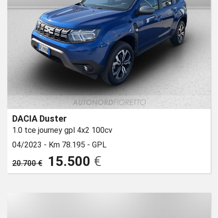
DACIA Duster
1.0 tce journey gpl 4x2 100cv
04/2023 -
Km 78.195 -
GPL
15.500
€
20.700 €