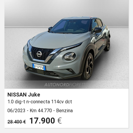
NISSAN Juke
1.0 dig-t n-connecta 114cv dct
06/2023 -
Km 44.770 -
Benzina
17.900
€
28.400 €