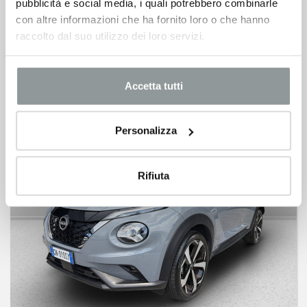
pubblicità e social media, i quali potrebbero combinarle
NISSAN Townstar
con altre informazioni che ha fornito loro o che hanno
NISSAN EV VAN L1 ACENTA ELETTRICO NISSAN
raccolto dal suo utilizzo dei loro servizi.
03/2025 -
Elettrica
18.800
€
28.670 €
Accetta tutti
Personalizza
Rifiuta