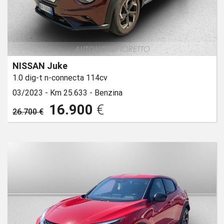
NISSAN Juke
1.0 dig-t n-connecta 114cv
03/2023 -
Km 25.633 -
Benzina
16.900
€
26.700 €