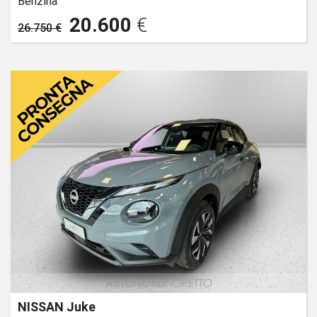
Benzina
20.600
€
26.750 €
NISSAN Juke