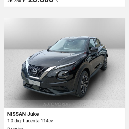
26.750 €
NISSAN Juke
1.0 dig-t acenta 114cv