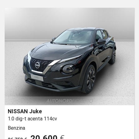
NISSAN Juke
1.0 dig-t acenta 114cv
Benzina
20.600
€