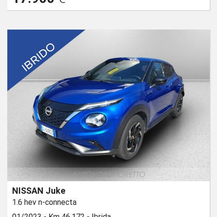
NISSAN Juke
1.6 hev n-connecta
01/2023 -
Km 46.172 -
Ibrida