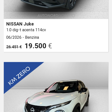
NISSAN Juke
1.0 dig-t acenta 114cv
06/2026 -
Benzina
19.500
€
26.451 €