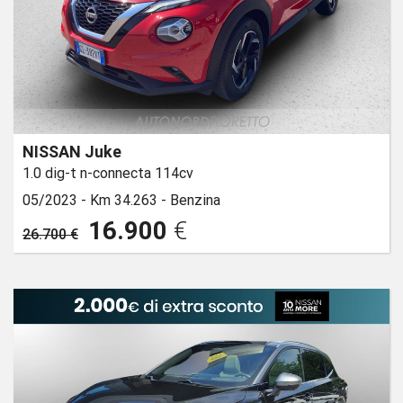
NISSAN Juke
1.0 dig-t n-connecta 114cv
05/2023 -
Km 34.263 -
Benzina
16.900
€
26.700 €