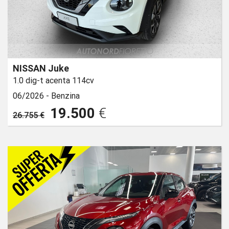
NISSAN Juke
1.0 dig-t acenta 114cv
06/2026 -
Benzina
19.500
€
26.755 €