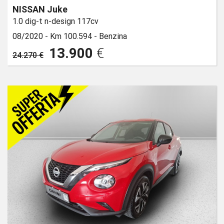
NISSAN Juke
1.0 dig-t n-design 117cv
08/2020 -
Km 100.594 -
Benzina
13.900
€
24.270 €