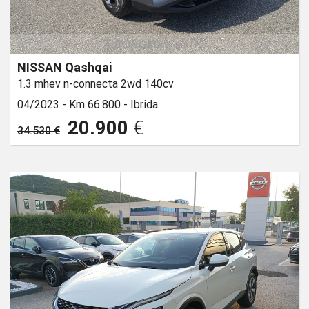
NISSAN Qashqai
1.3 mhev n-connecta 2wd 140cv
04/2023 -
Km 66.800 -
Ibrida
20.900
€
34.530 €