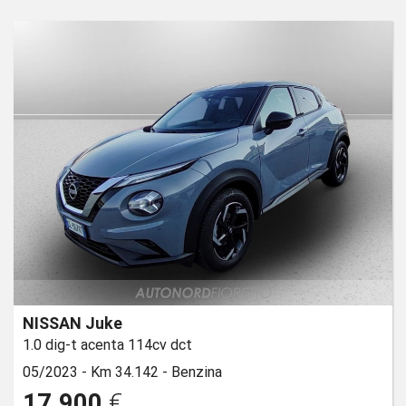
NISSAN Juke
1.0 dig-t acenta 114cv dct
05/2023 -
Km 34.142 -
Benzina
17.900
€