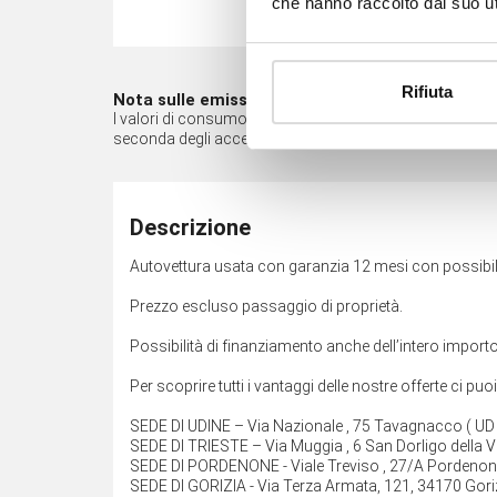
che hanno raccolto dal suo uti
Rifiuta
Nota sulle emissioni*
I valori di consumo di carburante e di emissione di CO2 so
seconda degli accessori opzionali presenti nell'equipa
Descrizione
Autovettura usata con garanzia 12 mesi con possibili
Prezzo escluso passaggio di proprietà.
Possibilità di finanziamento anche dell’intero importo
Per scoprire tutti i vantaggi delle nostre offerte ci puo
SEDE DI UDINE – Via Nazionale , 75 Tavagnacco ( U
SEDE DI TRIESTE – Via Muggia , 6 San Dorligo della V
SEDE DI PORDENONE - Viale Treviso , 27/A Pordeno
SEDE DI GORIZIA - Via Terza Armata, 121, 34170 Gor