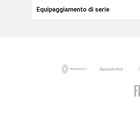
Equipaggiamento di serie
AUTONORD FIORETTO
Sede di Tavagnacco
Orar