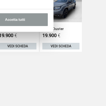
Accetta tutti
Opel Grandland
Dacia Duster
Fiat 600
19.900
€
19.900
€
20
27.250 €
VEDI SCHEDA
VEDI SCHEDA
VEDI S