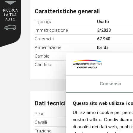
Caratteristiche generali
RICERCA
LA TUA
AUTO
Tipologia
Usato
Immatricolazione
3/2023
Chilometri
67.940
Alimentazione
Ibrida
Cambio
Manuale
3
Cilindrata
1332 cm
Consenso
Dati tecnici
Questo sito web utilizza i c
Utilizziamo i cookie per perso
Peso
1480 kg
nostro traffico. Condividiamo 
Cavalli
103 kW (140 CV)
di analisi dei dati web, pubbl
Trazione
Anteriore