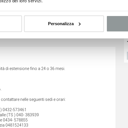
lizzo dei loro servizi.
Personalizza
no relativi ai veicoli nuovi e sono suscettibili di variare a
Nissan Qashqai
Toyota C-hr
ggiamento del veicolo.
20.500
€
20.500
€
VEDI SCHEDA
VEDI SCHEDA
tà di estensione fino a 24 o 36 mesi.
.
i contattare nelle seguenti sedi e orari:
D ) 0432-573461
alle (TS ) 040- 383939
ne 0434- 578855
izia 0481524133