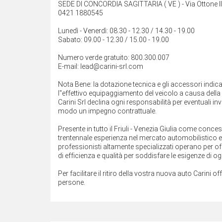
SEDE DI CONCORDIA SAGITTARIA ( VE ) - Via Ottone III
0421 1880545
Lunedì - Venerdì: 08.30 - 12.30 / 14.30 - 19.00
Sabato: 09.00 - 12.30 / 15.00 - 19.00
Numero verde gratuito: 800.300.007
E-mail: lead@carini-srl.com
Nota Bene: la dotazione tecnica e gli accessori indi
l''effettivo equipaggiamento del veicolo a causa della n
Carini Srl declina ogni responsabilità per eventuali 
modo un impegno contrattuale.
Presente in tutto il Friuli - Venezia Giulia come conce
trentennale esperienza nel mercato automobilistico e ne
professionisti altamente specializzati operano per off
di efficienza e qualità per soddisfare le esigenze di ogn
Per facilitare il ritiro della vostra nuova auto Carini of
persone.