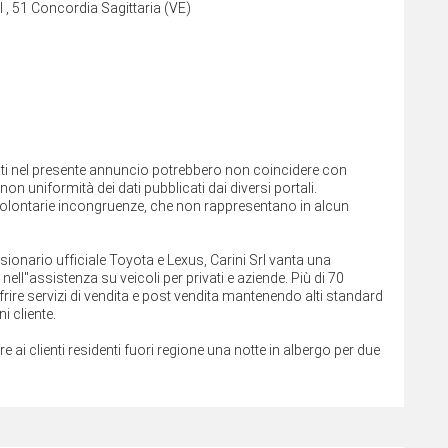
 , 51 Concordia Sagittaria (VE)
cati nel presente annuncio potrebbero non coincidere con
on uniformità dei dati pubblicati dai diversi portali.
involontarie incongruenze, che non rappresentano in alcun
ssionario ufficiale Toyota e Lexus, Carini Srl vanta una
ll''assistenza su veicoli per privati e aziende. Più di 70
rire servizi di vendita e post vendita mantenendo alti standard
i cliente.
fre ai clienti residenti fuori regione una notte in albergo per due