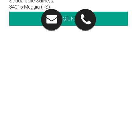
Strada delle Saline, 2
34015 Muggia (TS)
RAGGIUNGICI
Contatti
040 281212
CHIAMACI
Orari di apertura
Orari show-room
Lun - Ven: 8.30 - 12.30 / 14.30 - 19.00
Sab: 09.00 – 12.30
Orari officina
Lun - Ven: 8.00 - 12.00 / 14.00 - 18.00
Orari service Veicoli Commerciali