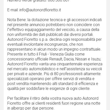
Numero verde gratuito: 800.300.007
E-mail: info@autonordfioretto.it
Nota Bene: la dotazione tecnica e gli accessori indicati
nel presente annuncio potrebbero non coincidere con
l''effettivo equipaggiamento del veicolo, a causa della
non uniformità dei dati pubblicati dai diversi portali.
Autonord Fioretto s.p.a. declina ogni responsabilità per
eventuali involontarie incongruenze, che non
rappresentano in alcun modo un impegno contrattuale.
Presente in tutto il Friuli - Venezia Giulia come
concessionario ufficiale Renault, Dacia, Nissan e Isuzu;
Autonord Fioretto vanta una cinquantennale esperienza
nel mercato automobilistico e nell''assistenza su veicoli
per privati e aziende. Più di 80 professionisti altamente
specializzati operano per offrire servizi di vendita e
post vendita mantenendo alti standard di efficienza e
qualità per soddisfare le esigenze di ogni cliente.
Per facilitare il ritiro della vostra nuova auto Autonord
Fioretto offre ai clienti residenti fuori regione una notte
in albergo per due persone.