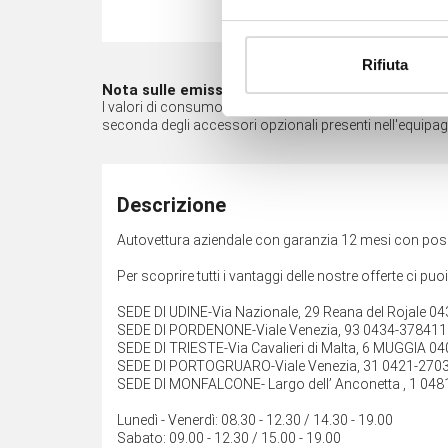
Rifiuta
Nota sulle emissioni*
I valori di consumo di carburante e di emissione di CO2 so
seconda degli accessori opzionali presenti nell'equipa
Descrizione
Autovettura aziendale con garanzia 12 mesi con possi
Per scoprire tutti i vantaggi delle nostre offerte ci puo
SEDE DI UDINE-Via Nazionale, 29 Reana del Rojale 0
SEDE DI PORDENONE-Viale Venezia, 93 0434-378411
SEDE DI TRIESTE-Via Cavalieri di Malta, 6 MUGGIA 0
SEDE DI PORTOGRUARO-Viale Venezia, 31 0421-270
SEDE DI MONFALCONE- Largo dell’ Anconetta , 1 048
Lunedì - Venerdì: 08.30 - 12.30 / 14.30 - 19.00
Sabato: 09.00 - 12.30 / 15.00 - 19.00