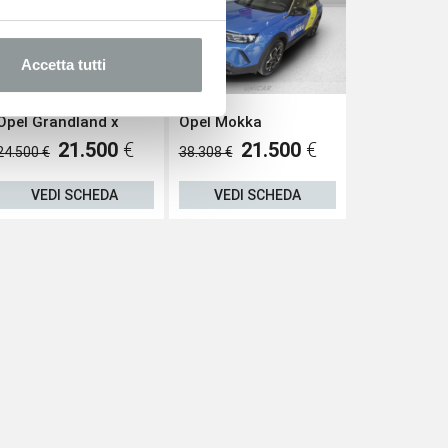
Accetta tutti
Opel Grandland x
Opel Mokka
Renault Clio
21.500
€
21.500
€
21.800
€
24.500 €
38.308 €
VEDI SCHEDA
VEDI SCHEDA
VEDI S