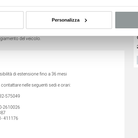
Personalizza
no relativi ai veicoli nuovi e sono suscettibili di variare a
Fiat 600
Dacia Bigster
ggiamento del veicolo.
22.500
€
22.500
€
36.783 €
VEDI SCHEDA
VEDI SCHEDA
bilità di estensione fino a 36 mesi
i contattare nelle seguenti sedi e orari:
432-575049
40-2610026
387
1- 411176