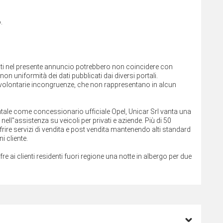
.
cati nel presente annuncio potrebbero non coincidere con
on uniformità dei dati pubblicati dai diversi portali.
involontarie incongruenze, che non rappresentano in alcun
rientale come concessionario ufficiale Opel, Unicar Srl vanta una
ll''assistenza su veicoli per privati e aziende. Più di 50
rire servizi di vendita e post vendita mantenendo alti standard
i cliente.
ffre ai clienti residenti fuori regione una notte in albergo per due