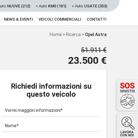
Auto
NUOVE (212)
> Auto
KM0 (181)
> Auto
USATE (353)
NEWS & EVENTI
VEICOLI COMMERCIALI
CONTATTI
Home
>
Ricerca
>
Opel Astra
51.911 €
23.500 €
Richiedi informazioni su
questo veicolo
Vorrei maggiori informazioni*
Nome*