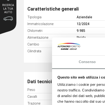
RICERCA
Caratteristiche generali
LA TUA
AUTO
Tipologia
Aziendale
Immatricolazione
12/2024
Chilometri
9.985
Alimentazione
Ibrida
Cambio
Automatico
3
Cilindrata
1598 cm
Consenso
Questo sito web utilizza i c
Dati tecnici
Utilizziamo i cookie per perso
Peso
1678 kg
nostro traffico. Condividiamo 
di analisi dei dati web, pubbl
Cavalli
132 kW (180 CV)
che hanno raccolto dal suo uti
Trazione
Anteriore