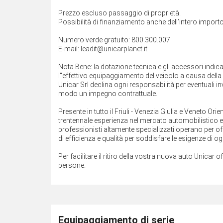
Prezzo escluso passaggio di proprietà.
Possibilità di finanziamento anche dell’intero importo
Numero verde gratuito: 800.300.007
E-mail: leadit@unicarplanet.it
Nota Bene: la dotazione tecnica e gli accessori indi
l''effettivo equipaggiamento del veicolo a causa della n
Unicar Srl declina ogni responsabilità per eventuali 
modo un impegno contrattuale.
Presente in tutto il Friuli - Venezia Giulia e Veneto O
trentennale esperienza nel mercato automobilistico e ne
professionisti altamente specializzati operano per off
di efficienza e qualità per soddisfare le esigenze di ogn
Per facilitare il ritiro della vostra nuova auto Unicar o
persone.
Equipaggiamento di serie