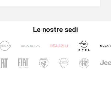
Le nostre sedi
UNICAR
CARINI
i di apertura
ri show-room