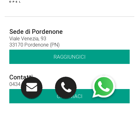
Sede di Pordenone
Viale Venezia, 93
33170 Pordenone (PN)
RAGGIUNGICI
Contatti
0434 378411
CHIAMACI
Orari di apertura
Orari show-room
Lun - Ven: 8.30 - 12.30 / 14.30 - 19.00