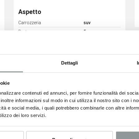
Aspetto
Carrozzeria
suv
Porte
5
Posti
5
Dettagli
ookie
Consumi
nalizzare contenuti ed annunci, per fornire funzionalità dei socia
inoltre informazioni sul modo in cui utilizza il nostro sito con i 
Classe Emissioni
Euro6
icità e social media, i quali potrebbero combinarle con altre inform
lizzo dei loro servizi.