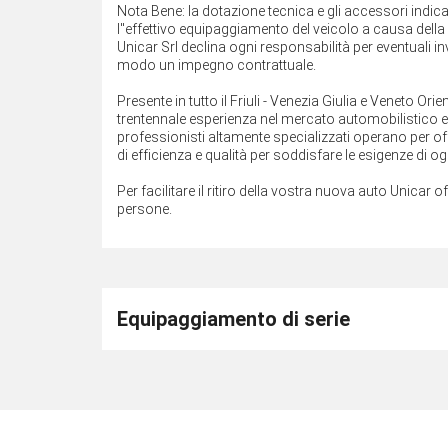
Nota Bene: la dotazione tecnica e gli accessori indi
l''effettivo equipaggiamento del veicolo a causa della n
Unicar Srl declina ogni responsabilità per eventuali 
modo un impegno contrattuale.
Presente in tutto il Friuli - Venezia Giulia e Veneto O
trentennale esperienza nel mercato automobilistico e ne
professionisti altamente specializzati operano per off
di efficienza e qualità per soddisfare le esigenze di ogn
Per facilitare il ritiro della vostra nuova auto Unicar o
persone.
Equipaggiamento di serie