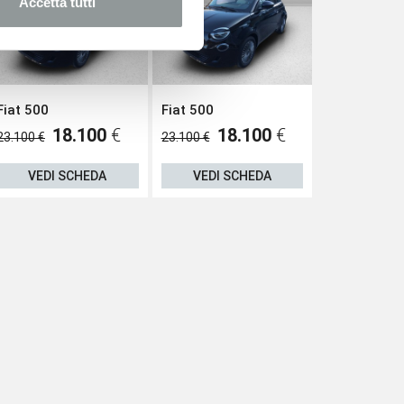
Accetta tutti
Fiat 500
Fiat 500
Dacia Sand
18.100
€
18.100
€
18.200
€
23.100 €
23.100 €
VEDI SCHEDA
VEDI SCHEDA
VEDI S