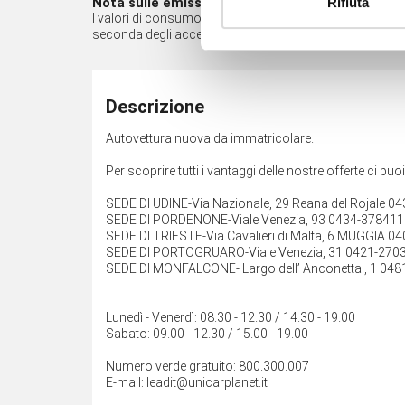
Nota sulle emissioni*
Rifiuta
I valori di consumo di carburante e di emissione di CO2 so
seconda degli accessori opzionali presenti nell'equipa
Descrizione
Autovettura nuova da immatricolare.
Per scoprire tutti i vantaggi delle nostre offerte ci puo
SEDE DI UDINE-Via Nazionale, 29 Reana del Rojale 0
SEDE DI PORDENONE-Viale Venezia, 93 0434-378411
SEDE DI TRIESTE-Via Cavalieri di Malta, 6 MUGGIA 0
SEDE DI PORTOGRUARO-Viale Venezia, 31 0421-270
SEDE DI MONFALCONE- Largo dell’ Anconetta , 1 048
Lunedì - Venerdì: 08.30 - 12.30 / 14.30 - 19.00
Sabato: 09.00 - 12.30 / 15.00 - 19.00
Numero verde gratuito: 800.300.007
E-mail: leadit@unicarplanet.it