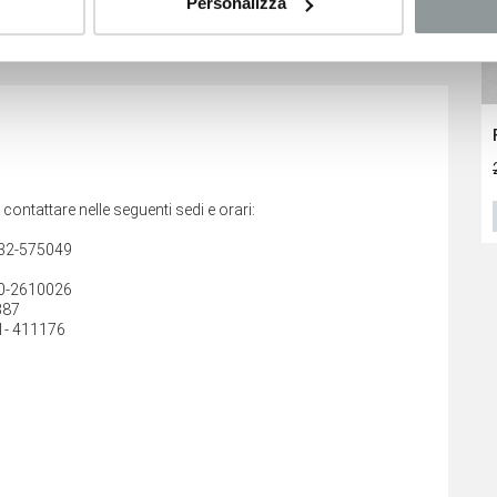
Personalizza
no relativi ai veicoli nuovi e sono suscettibili di variare a
ggiamento del veicolo.
Opel Corsa
Opel Corsa
19.000
€
19.100
€
30.170 €
i contattare nelle seguenti sedi e orari:
VEDI SCHEDA
VEDI SCHEDA
432-575049
40-2610026
387
1- 411176