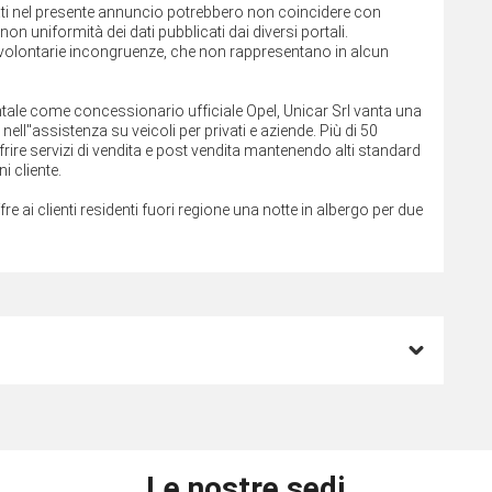
cati nel presente annuncio potrebbero non coincidere con
on uniformità dei dati pubblicati dai diversi portali.
involontarie incongruenze, che non rappresentano in alcun
rientale come concessionario ufficiale Opel, Unicar Srl vanta una
ll''assistenza su veicoli per privati e aziende. Più di 50
rire servizi di vendita e post vendita mantenendo alti standard
i cliente.
ffre ai clienti residenti fuori regione una notte in albergo per due
Le nostre sedi