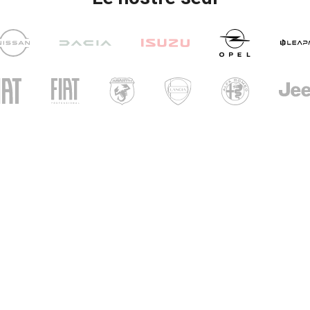
UNICAR
CARINI
i di apertura
ri show-room
- Ven: 8.30 - 12.30 / 14.30 - 19.00
 09.00 – 12.30 / 15.00 - 19.00
i officina
Nazionale, 136 - 33010 Tavagnacco (UD)
la nuova sede di PRONTOAUTO