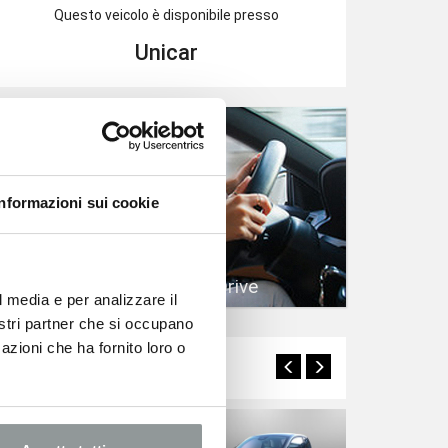
Questo veicolo è disponibile presso
Unicar
Informazioni sui cookie
Prenota un Test Drive
l media e per analizzare il
nostri partner che si occupano
azioni che ha fornito loro o
Potrebbero interessarti