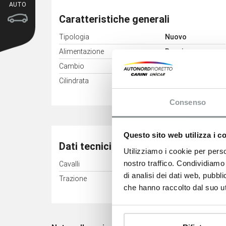
AUTO
Caratteristiche generali
Tipologia
Nuovo
Alimentazione
Benzina
Cambio
Manuale
3
Cilindrata
1199 cm
Consenso
Questo sito web utilizza i c
Dati tecnici
Utilizziamo i cookie per perso
nostro traffico. Condividiamo 
Cavalli
100 kW (136 CV)
di analisi dei dati web, pubbl
Trazione
Anteriore
che hanno raccolto dal suo uti