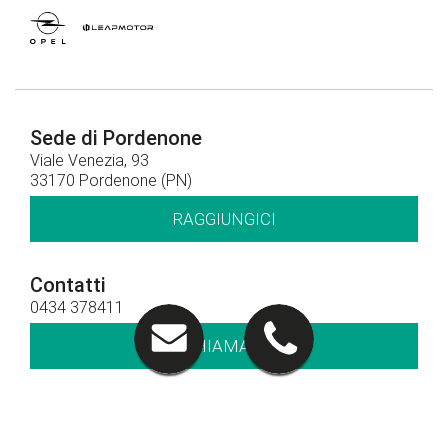
Sede di Pordenone
Viale Venezia, 93
33170 Pordenone (PN)
RAGGIUNGICI
Contatti
0434 378411
CHIAMACI
Orari di apertura
Orari show-room