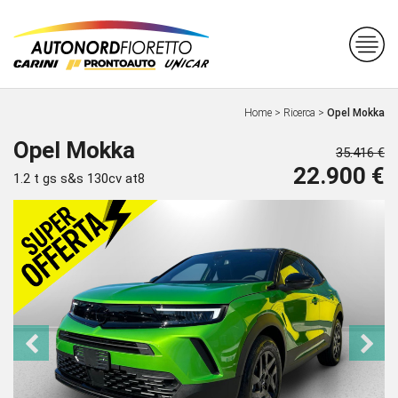
Home
>
Ricerca
>
Opel Mokka
Opel Mokka
35.416 €
22.900 €
1.2 t gs s&s 130cv at8