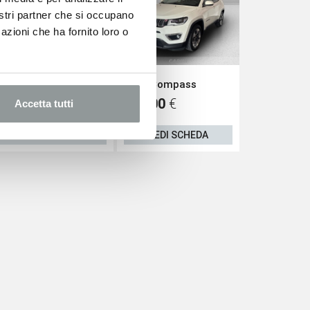
nostri partner che si occupano
azioni che ha fornito loro o
Opel Grandland x
Jeep Compass
Toyota Aygo
13.900
€
13.900
€
13.900
€
Accetta tutti
VEDI SCHEDA
VEDI SCHEDA
VEDI S