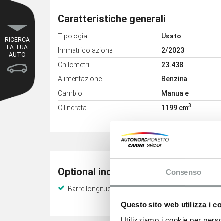
Caratteristiche generali
Tipologia
Usato
RICERCA
LA TUA
Immatricolazione
2/2023
AUTO
Chilometri
23.438
Alimentazione
Benzina
Cambio
Manuale
3
Cilindrata
1199 cm
Optional inclusi
Consenso
Barre longitudinali al tetto
Rearview
Questo sito web utilizza i c
Utilizziamo i cookie per perso