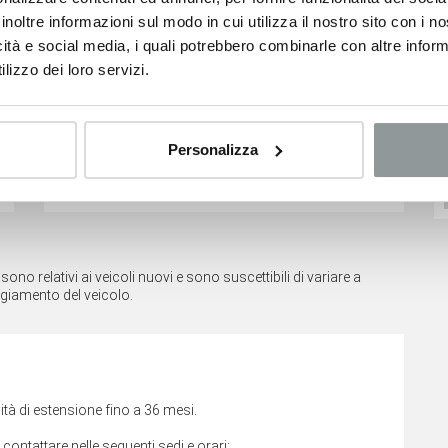
inoltre informazioni sul modo in cui utilizza il nostro sito con i 
icità e social media, i quali potrebbero combinarle con altre inform
Consumi
lizzo dei loro servizi.
Classe Emissioni
Euro6
Opel Crossland
Jeep Renegade
Consumo combinato
4.6 l/100 km
13.900
€
13.900
€
Personalizza
Emissioni CO2 combinato
106 g/km
VEDI SCHEDA
VEDI SCHEDA
no relativi ai veicoli nuovi e sono suscettibili di variare a
ggiamento del veicolo.
tà di estensione fino a 36 mesi.
i contattare nelle seguenti sedi e orari: