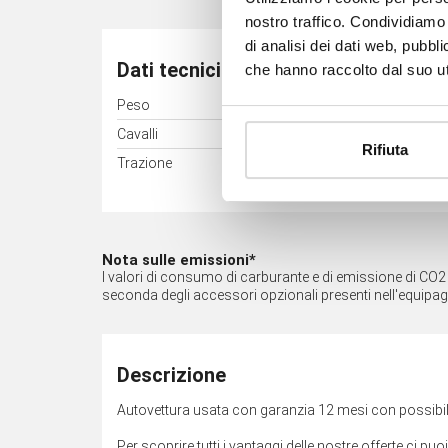
nostro traffico. Condividiamo 
di analisi dei dati web, pubbl
Dati tecnici
che hanno raccolto dal suo uti
Peso
1705 kg
Cavalli
61 kW (83 CV)
Rifiuta
Trazione
Anteriore
Nota sulle emissioni*
I valori di consumo di carburante e di emissione di CO2 so
seconda degli accessori opzionali presenti nell'equipa
Descrizione
Autovettura usata con garanzia 12 mesi con possibili
Per scoprire tutti i vantaggi delle nostre offerte ci puo