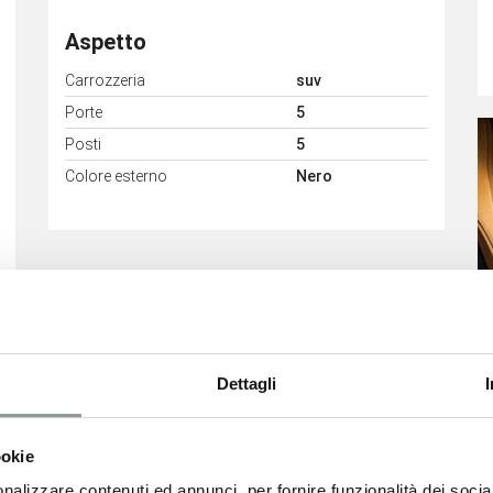
Aspetto
Carrozzeria
suv
Porte
5
Posti
5
Colore esterno
Nero
Dettagli
 camera (no sensori)
Vetri posteriori oscurati
ookie
nalizzare contenuti ed annunci, per fornire funzionalità dei socia