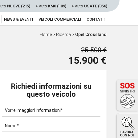
Auto
NUOVE (215)
> Auto
KM0 (189)
> Auto
USATE (356)
NEWS & EVENTI
VEICOLI COMMERCIALI
CONTATTI
Home
>
Ricerca
>
Opel Crossland
25.500 €
15.900 €
Richiedi informazioni su
questo veicolo
Vorrei maggiori informazioni*
Nome*