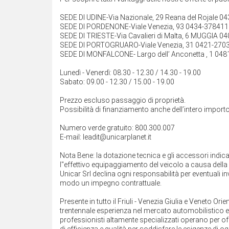
SEDE DI UDINE-Via Nazionale, 29 Reana del Rojale 0
SEDE DI PORDENONE-Viale Venezia, 93 0434-378411
SEDE DI TRIESTE-Via Cavalieri di Malta, 6 MUGGIA 0
SEDE DI PORTOGRUARO-Viale Venezia, 31 0421-270
SEDE DI MONFALCONE- Largo dell’ Anconetta , 1 048
Lunedì - Venerdì: 08.30 - 12.30 / 14.30 - 19.00
Sabato: 09.00 - 12.30 / 15.00 - 19.00
Prezzo escluso passaggio di proprietà.
Possibilità di finanziamento anche dell’intero importo
Numero verde gratuito: 800.300.007
E-mail: leadit@unicarplanet.it
Nota Bene: la dotazione tecnica e gli accessori indi
l''effettivo equipaggiamento del veicolo a causa della n
Unicar Srl declina ogni responsabilità per eventuali 
modo un impegno contrattuale.
Presente in tutto il Friuli - Venezia Giulia e Veneto O
trentennale esperienza nel mercato automobilistico e ne
professionisti altamente specializzati operano per off
di efficienza e qualità per soddisfare le esigenze di ogn