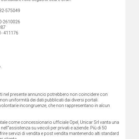
432-575049
40-2610026
387
1- 411176
.
cati nel presente annuncio potrebbero non coincidere con
on uniformità dei dati pubblicati dai diversi portali.
involontarie incongruenze, che non rappresentano in alcun
rientale come concessionario ufficiale Opel, Unicar Srl vanta una
ll''assistenza su veicoli per privati e aziende. Più di 50
rire servizi di vendita e post vendita mantenendo alti standard
i cliente.