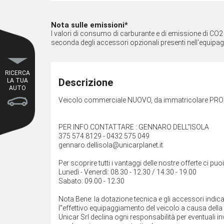
Nota sulle emissioni*
I valori di consumo di carburante e di emissione di CO2 so
seconda degli accessori opzionali presenti nell'equipa
RICERCA
Descrizione
LA TUA
AUTO
Veicolo commerciale NUOVO, da immatricolare PRON
PER INFO CONTATTARE : GENNARO DELL''ISOLA
375 574 8129 - 0432 575 049
gennaro.dellisola@unicarplanet.it
Per scoprire tutti i vantaggi delle nostre offerte ci puo
Lunedì - Venerdì: 08.30 - 12.30 / 14.30 - 19.00
Sabato: 09.00 - 12.30
Nota Bene: la dotazione tecnica e gli accessori indi
l''effettivo equipaggiamento del veicolo a causa della n
Unicar Srl declina ogni responsabilità per eventuali 