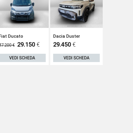
Fiat Ducato
Dacia Duster
Renault R5
29.150
€
29.450
€
29
47.200 €
31.400 €
VEDI SCHEDA
VEDI SCHEDA
VEDI S