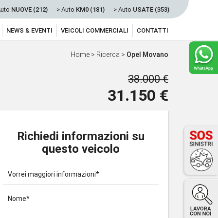
Auto
NUOVE (212)
> Auto
KM0 (181)
> Auto
USATE (353)
NEWS & EVENTI
VEICOLI COMMERCIALI
CONTATTI
Home
>
Ricerca
>
Opel Movano
38.000 €
31.150 €
Richiedi informazioni su
questo veicolo
Vorrei maggiori informazioni*
Nome*