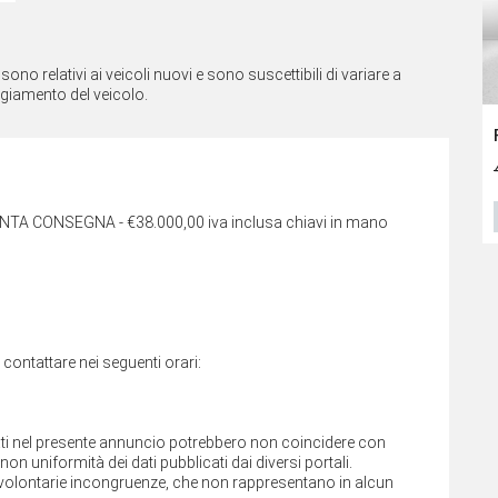
no relativi ai veicoli nuovi e sono suscettibili di variare a
ggiamento del veicolo.
Nissan Townstar
Dacia Duster
30.150
€
30.250
€
36.464 €
VEDI SCHEDA
VEDI SCHEDA
TA CONSEGNA - €38.000,00 iva inclusa chiavi in mano
i contattare nei seguenti orari:
cati nel presente annuncio potrebbero non coincidere con
on uniformità dei dati pubblicati dai diversi portali.
involontarie incongruenze, che non rappresentano in alcun