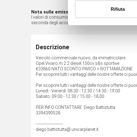
Rifiuta
Nota sulle emissioni*
I valori di consumo di carburante e di emissione di CO2 so
seconda degli accessori opzionali presenti nell'equipa
Descrizione
Veicolo commerciale nuovo, da immatricolare .
Opel Vivaro m 2.2 diesel 150cv s&s sportive
€33860 IVATO SCONTO PARCO + ROTTAMAZIONE
Per scoprire tutti i vantaggi delle nostre offerte ci puo
Per scoprire tutti i vantaggi delle nostre offerte ci puo
Lunedì - Venerdì: 08.30 - 12.30 / 14.30 - 19.00
Sabato: 09.00 - 12.30 / 15.00 - 18.00
PER INFO CONTATTARE :Diego Battistutta
3394390528
----------------------
diego.battistutta@ unicarplanet.it