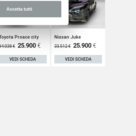
Accetta tutti
Toyota Proace city
Nissan Juke
Nissan Juke
25.900
€
25.900
€
25
34.038 €
33.512 €
33.800 €
VEDI SCHEDA
VEDI SCHEDA
VEDI S