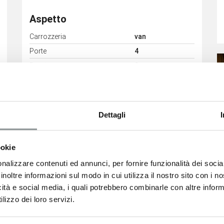
Aspetto
Carrozzeria
van
Porte
4
Posti
3
Colore interni
B0PCURITIBA
G345+BRASILB
B0RFTB
Dettagli
ookie
Consumi
nalizzare contenuti ed annunci, per fornire funzionalità dei socia
inoltre informazioni sul modo in cui utilizza il nostro sito con i 
Classe Emissioni
Euro6
icità e social media, i quali potrebbero combinarle con altre inform
lizzo dei loro servizi.