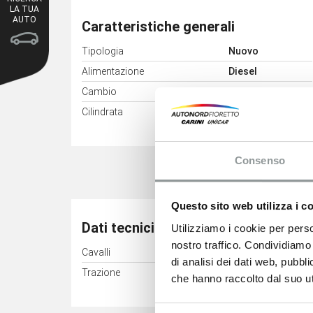
LA TUA
AUTO
Caratteristiche generali
Tipologia
Nuovo
Alimentazione
Diesel
Cambio
Manuale
3
Cilindrata
2184 cm
Consenso
Questo sito web utilizza i c
Dati tecnici
Utilizziamo i cookie per perso
nostro traffico. Condividiamo 
Cavalli
110 kW (150 CV)
di analisi dei dati web, pubbl
Trazione
Anteriore
che hanno raccolto dal suo uti