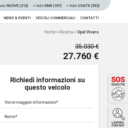
Auto
NUOVE (212)
> Auto
KM0 (187)
> Auto
USATE (352)
NEWS & EVENTI
VEICOLI COMMERCIALI
CONTATTI
Home
>
Ricerca
>
Opel Vivaro
35.030 €
27.760 €
Richiedi informazioni su
questo veicolo
Vorrei maggiori informazioni*
Nome*