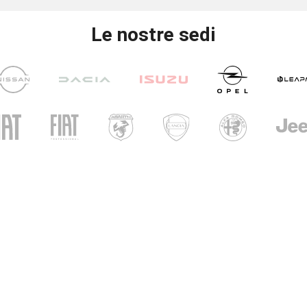
Le nostre sedi
UNICAR
CARINI
i di apertura
ri show-room
- Ven: 8.30 - 12.30 / 14.30 - 19.00
 09.00 – 12.30 / 15.00 - 19.00
i officina