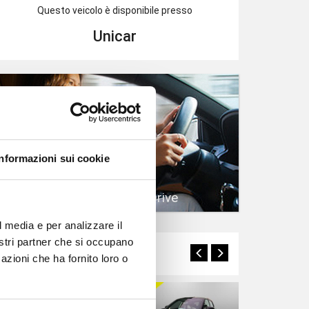
Questo veicolo è disponibile presso
Unicar
Informazioni sui cookie
Prenota un Test Drive
l media e per analizzare il
nostri partner che si occupano
Potrebbero interessarti
azioni che ha fornito loro o