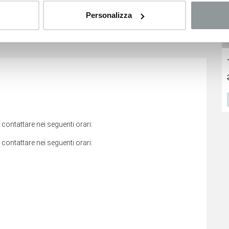
Personalizza
no relativi ai veicoli nuovi e sono suscettibili di variare a
ggiamento del veicolo.
Opel Frontera
Renault Clio
26.800
€
26.800
€
28.400 €
VEDI SCHEDA
VEDI SCHEDA
i contattare nei seguenti orari:
i contattare nei seguenti orari: