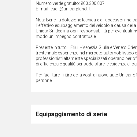
Numero verde gratuito: 800.300.007
E-mail: leadit@unicarplanet.it
Nota Bene: la dotazione tecnica e gli accessori indi
l''effettivo equipaggiamento del veicolo a causa della n
Unicar Srl declina ogni responsabilità per eventuali 
modo un impegno contrattuale.
Presente in tutto il Friuli - Venezia Giulia e Veneto O
trentennale esperienza nel mercato automobilistico e ne
professionisti altamente specializzati operano per off
di efficienza e qualità per soddisfare le esigenze di ogn
Per facilitare il ritiro della vostra nuova auto Unicar o
persone.
Equipaggiamento di serie