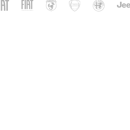
UNICAR
CARINI
i di apertura
ri show-room
- Ven: 8.30 - 12.30 / 14.30 - 19.00
 09.00 – 12.30 / 15.00 - 19.00
i officina
- Ven: 7.30 - 18.30
 8.00 - 13.00
i di apertura
ri show-room
- Ven: 8.30 - 12.30 / 14.30 - 19.00
 09.00 – 12.30 / 15.00 - 19.00