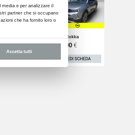
l media e per analizzare il
nostri partner che si occupano
azioni che ha fornito loro o
Jeep Avenger
Opel Mokka
Renault Ark
16.500
€
16.500
€
16
18.500 €
Accetta tutti
VEDI SCHEDA
VEDI SCHEDA
VEDI S