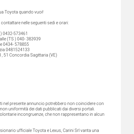
 Tua Toyota quando vuoi!
i contattare nelle seguenti sedi e orari:
D ) 0432-573461
alle (TS ) 040- 383939
ne 0434- 578855
izia 0481524133
 , 51 Concordia Sagittaria (VE)
cati nel presente annuncio potrebbero non coincidere con
on uniformità dei dati pubblicati dai diversi portali.
involontarie incongruenze, che non rappresentano in alcun
ssionario ufficiale Toyota e Lexus, Carini Srl vanta una