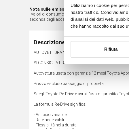
Utilizziamo i cookie per perso
Nota sulle emissioni*
nostro traffico. Condividiamo 
I valori di consumo di carburante e di emissione di CO2 so
di analisi dei dati web, pubbl
seconda degli accessori opzionali presenti nell'equipa
che hanno raccolto dal suo uti
Descrizione
Rifiuta
AUTOVETTURA VISIBILE PRESSO LA SEDE DI PORD
SI CONSIGLIA PREVENTIVO CONTATTO TELEFONICO A
Autovettura usata con garanzia 12 mesi Toyota App
Prezzo escluso passaggio di proprietà.
Scegli Toyota Re-Drive e avrai l''usato garantito Toy
La formula Re-Drive significa:
- Anticipo variabile
- Rate accessibili
- Flessibilità nella durata