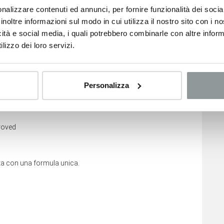
nalizzare contenuti ed annunci, per fornire funzionalità dei socia
inoltre informazioni sul modo in cui utilizza il nostro sito con i 
no relativi ai veicoli nuovi e sono suscettibili di variare a
icità e social media, i quali potrebbero combinarle con altre inform
ggiamento del veicolo.
lizzo dei loro servizi.
Toyota C-hr
Mazda 2
16.500
€
16.700
€
Personalizza
ENONE
VEDI SCHEDA
VEDI SCHEDA
LLO 0434578855 PER VERIFICARE LA DISPONIBILITA''
roved
ota con una formula unica.