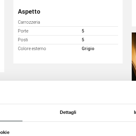
Aspetto
Carrozzeria
Porte
5
Posti
5
Colore esterno
Grigio
Consumi
Classe Emissioni
Euro6
Dettagli
ookie