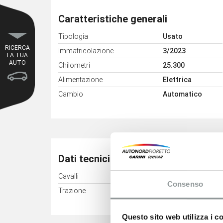
Caratteristiche generali
Tipologia
Usato
RICERCA
Immatricolazione
3/2023
LA TUA
AUTO
Chilometri
25.300
Alimentazione
Elettrica
Cambio
Automatico
Dati tecnici
Cavalli
57 kW (77 CV)
Consenso
Trazione
Anteriore
Questo sito web utilizza i c