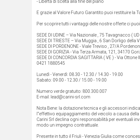
- Libertà di scelta alla fine del piano
E grazie al Valore Futuro Garantito puoi restituire la
Per scoprire tutti i vantaggi delle nostre offerte ci puo
SEDE DI UDINE – Via Nazionale , 75 Tavagnacco ( U
SEDE DI TRIESTE – Via Muggia , 6 San Dorligo della V
SEDE DI PORDENONE - Viale Treviso , 27/A Pordeno
SEDE DI GORIZIA - Via Terza Armata, 121, 34170 Gor
SEDE DI CONCORDIA SAGITTARIA ( VE ) - Via Ottone III
0421 1880545
Lunedì - Venerdì: 08.30 - 12.30 / 14.30 - 19.00
Sabato: 09.00 - 12.30 / 15.00 - 19.00
Numero verde gratuito: 800.300.007
E-mail: lead@carini-srl.com
Nota Bene: la dotazione tecnica e gli accessori indi
l''effettivo equipaggiamento del veicolo a causa della n
Carini Srl declina ogni responsabilità per eventuali 
modo un impegno contrattuale.
Presente in tutto il Friuli - Venezia Giulia come conce