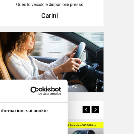
Questo veicolo è disponibile presso
Carini
Prenota un Test Drive
Potrebbero interessarti
Informazioni sui cookie