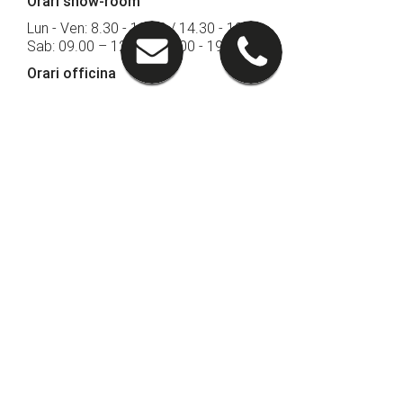
Orari show-room
Lun - Ven: 8.30 - 12.30 / 14.30 - 19.00
Sab: 09.00 – 12.30 / 15.00 - 19.00
Orari officina
Lun - Ven: 7.30 - 18.30
Sab: 8.00 - 13.00
Sede di Gorizia
Via Terza Armata 121
34170 Gorizia (GO)
RAGGIUNGICI