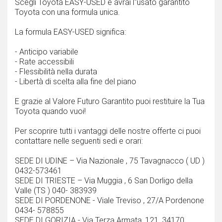
Scegli Toyota EASY-USED e avrai l''usato garantito
Toyota con una formula unica.
La formula EASY-USED significa:
- Anticipo variabile
- Rate accessibili
- Flessibilità nella durata
- Libertà di scelta alla fine del piano
E grazie al Valore Futuro Garantito puoi restituire la Tua
Toyota quando vuoi!
Per scoprire tutti i vantaggi delle nostre offerte ci puoi
contattare nelle seguenti sedi e orari:
SEDE DI UDINE – Via Nazionale , 75 Tavagnacco ( UD )
0432-573461
SEDE DI TRIESTE – Via Muggia , 6 San Dorligo della
Valle (TS ) 040- 383939
SEDE DI PORDENONE - Viale Treviso , 27/A Pordenone
0434- 578855
SEDE DI GORIZIA - Via Terza Armata, 121, 34170