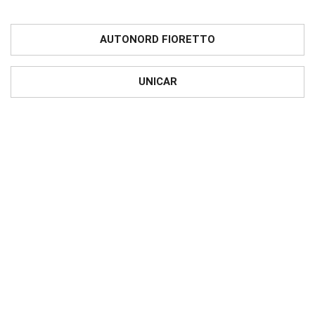
AUTONORD FIORETTO
UNICAR
CARINI
PRONTOAUTO
In Friuli Venezia Giulia rappresentiamo i
seguenti marchi