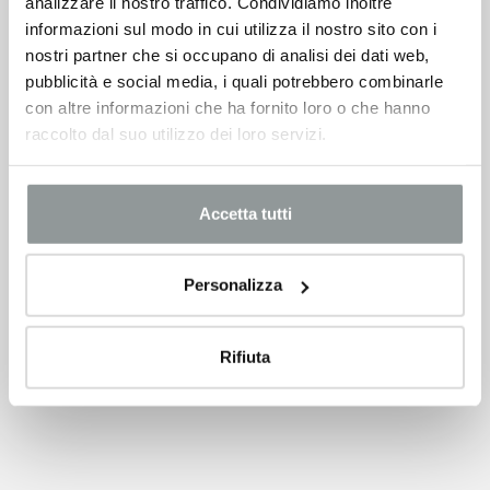
Cambia i filtri per trovare il veicolo che fa per te!
analizzare il nostro traffico. Condividiamo inoltre
informazioni sul modo in cui utilizza il nostro sito con i
nostri partner che si occupano di analisi dei dati web,
pubblicità e social media, i quali potrebbero combinarle
con altre informazioni che ha fornito loro o che hanno
raccolto dal suo utilizzo dei loro servizi.
Accetta tutti
Personalizza
Rifiuta