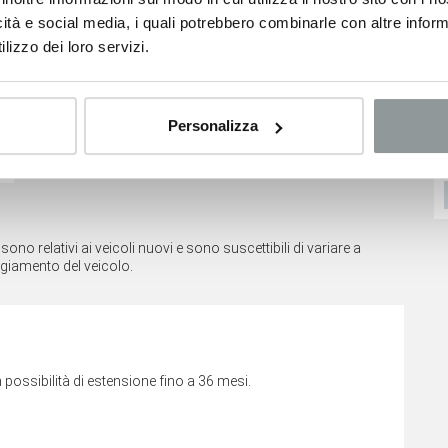
icità e social media, i quali potrebbero combinarle con altre inform
lizzo dei loro servizi.
Opel Corsa
Opel Corsa
Personalizza
10.900
€
10.900
€
21.900 €
16.050 €
VEDI SCHEDA
VEDI SCHEDA
no relativi ai veicoli nuovi e sono suscettibili di variare a
ggiamento del veicolo.
ossibilità di estensione fino a 36 mesi.