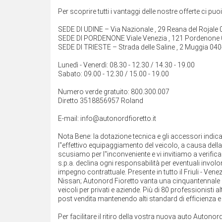
Per scoprire tutti i vantaggi delle nostre offerte ci puo
SEDE DI UDINE – Via Nazionale , 29 Reana del Rojal
SEDE DI PORDENONE Viale Venezia , 121 Pordenone
SEDE DI TRIESTE – Strada delle Saline , 2 Muggia 04
Lunedì - Venerdì: 08.30 - 12.30 / 14.30 - 19.00
Sabato: 09.00 - 12.30 / 15.00 - 19.00
Numero verde gratuito: 800.300.007
Diretto 3518856957 Roland
E-mail: info@autonordfioretto.it
Nota Bene: la dotazione tecnica e gli accessori indi
l''effettivo equipaggiamento del veicolo, a causa della 
scusiamo per l''inconveniente e vi invitiamo a verifica
s.p.a. declina ogni responsabilità per eventuali inv
impegno contrattuale. Presente in tutto il Friuli - Ven
Nissan; Autonord Fioretto vanta una cinquantennale e
veicoli per privati e aziende. Più di 80 professionisti 
post vendita mantenendo alti standard di efficienza e q
Per facilitare il ritiro della vostra nuova auto Autonord