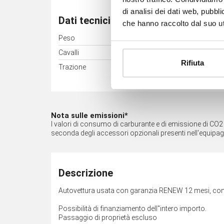
di analisi dei dati web, pubbl
Dati tecnici
che hanno raccolto dal suo uti
Peso
1208 kg
Cavalli
31 kW (42 CV)
Rifiuta
Trazione
Posteriore
Nota sulle emissioni*
I valori di consumo di carburante e di emissione di CO2 so
seconda degli accessori opzionali presenti nell'equipa
Descrizione
Autovettura usata con garanzia RENEW 12 mesi, con p
Possibilità di finanziamento dell''intero importo.
Passaggio di proprietà escluso