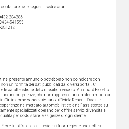
i contattare nelle seguenti sedi e orari:
e 0432-284286
 0434-541555
0-281212
cati nel presente annuncio potrebbero non coincidere con
non uniformità dei dati pubblicati dai diversi portali. Ci
re le caratteristiche dello specifico veicolo. Autonord Fioretto
olontarie incongruenze, che non rappresentano in alcun modo un
ezia Giulia come concessionario ufficiale Renault, Dacia e
sperienza nel mercato automobilistico e nell''assistenza su
altamente specializzati operano per offrire servizi di vendita e
ualità per soddisfare le esigenze di ogni cliente.
 Fioretto offre ai clienti residenti fuori regione una notte in