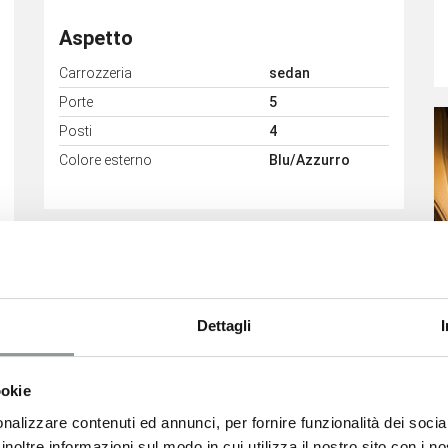
Aspetto
Carrozzeria
sedan
Porte
5
Posti
4
Colore esterno
Blu/Azzurro
Dettagli
ookie
nalizzare contenuti ed annunci, per fornire funzionalità dei socia
inoltre informazioni sul modo in cui utilizza il nostro sito con i 