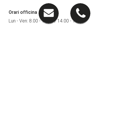
Orari officina
Lun - Ven: 8.00 - 12.00 / 14.00 - 18.00
Seguici su
PRONTOAUTO
Lavora con Noi
INVIA IL TUO CV
Iscriviti alla Newsletter
PRONTOAUTO