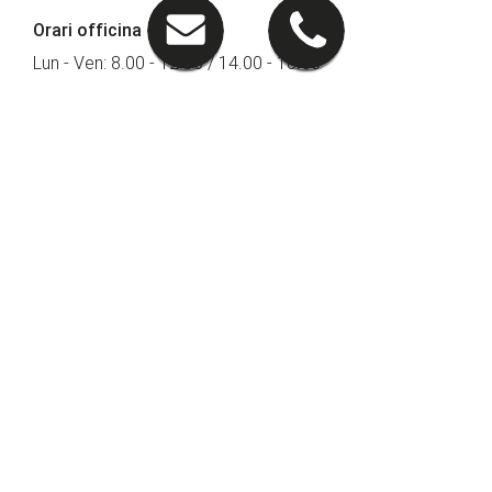
Orari officina
Lun - Ven: 8.00 - 12.00 / 14.00 - 18.00
Seguici su
PRONTOAUTO
Lavora con Noi
INVIA IL TUO CV
Iscriviti alla Newsletter
PRONTOAUTO