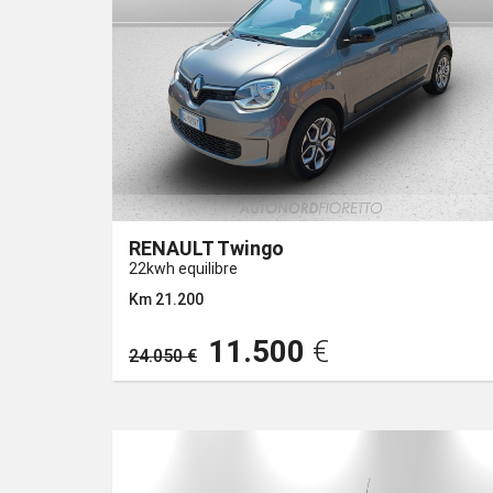
RENAULT Twingo
22kwh equilibre
Km 21.200
11.500
€
24.050 €