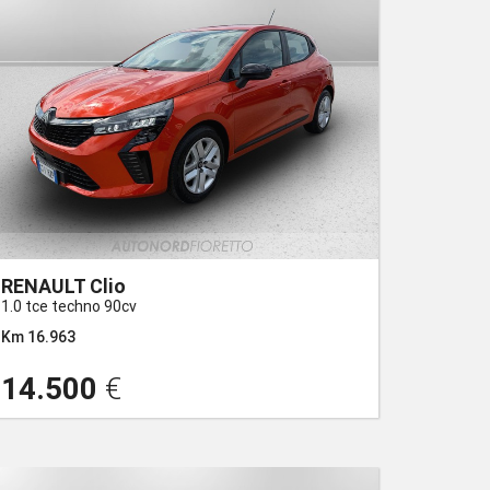
RENAULT Clio
1.0 tce techno 90cv
Km 16.963
14.500
€