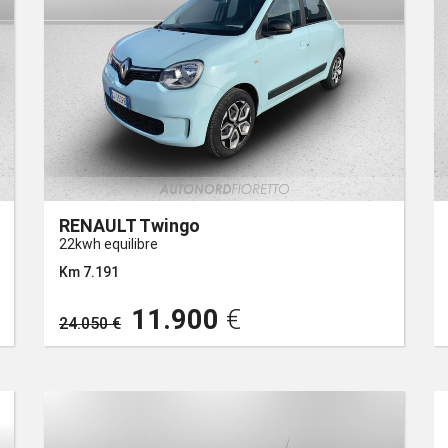
RENAULT Twingo
22kwh equilibre
Km 7.191
11.900
€
24.050 €