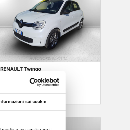
RENAULT Twingo
1.0 sce equilibre 65cv
Km 43.991
12.500
€
15.350 €
Informazioni sui cookie
l media e per analizzare il