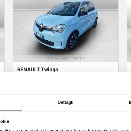
RENAULT Twingo
22kwh techno
Km 35.486
12.500
€
Dettagli
ookie
nalizzare contenuti ed annunci, per fornire funzionalità dei socia