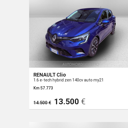
RENAULT Clio
1.6 e-tech hybrid zen 140cv auto my21
Km 57.773
13.500
€
14.500 €