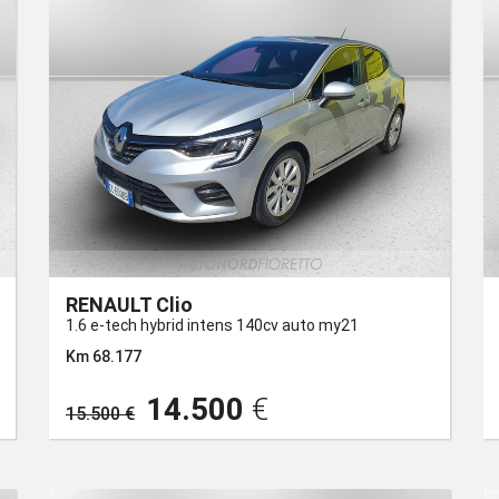
RENAULT Clio
1.6 e-tech hybrid intens 140cv auto my21
Km 68.177
14.500
€
15.500 €