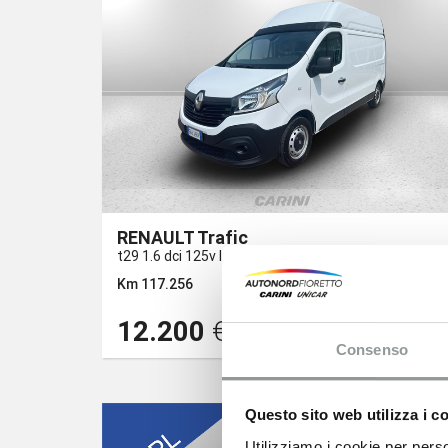
RENAULT Trafic
t29 1.6 dci 125v l2h2 ice s&s e6
Km 117.256
12.200
€
Consenso
Questo sito web utilizza i c
Utilizziamo i cookie per perso