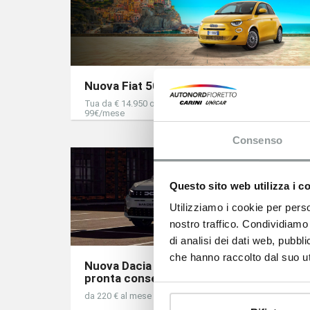
Nuova Fiat 500 Ibrida
Tua da € 14.950 oltre oneri finanziari o 35 rate da
99€/mese
Consenso
Questo sito web utilizza i c
Utilizziamo i cookie per perso
nostro traffico. Condividiamo 
di analisi dei dati web, pubbl
che hanno raccolto dal suo uti
Nuova Dacia Sandero Streetway in
pronta consegna
da 220 € al mese con TASSO ZERO