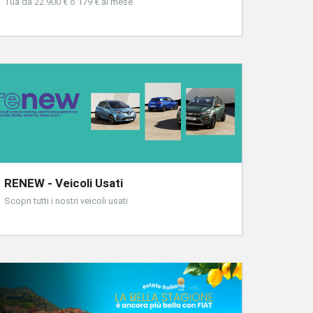
Tua da 22.900 € o 179 € al mese
RENEW - Veicoli Usati
Scopri tutti i nostri veicoli usati