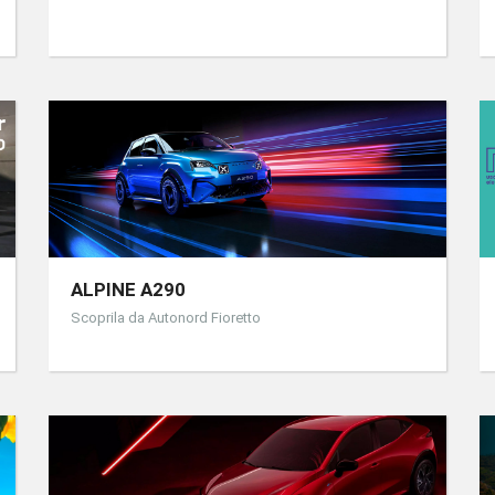
ALPINE A290
Scoprila da Autonord Fioretto