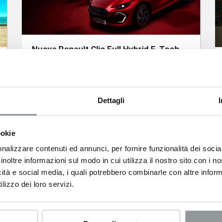
Nuova Renault Clio Full Hybrid E-Tech
da 18.500 € anche senza finanziamento
Dettagli
ookie
nalizzare contenuti ed annunci, per fornire funzionalità dei socia
inoltre informazioni sul modo in cui utilizza il nostro sito con i 
icità e social media, i quali potrebbero combinarle con altre inform
lizzo dei loro servizi.
Nuova Leapmotor T03
da 15.900 € o 79 € al mese