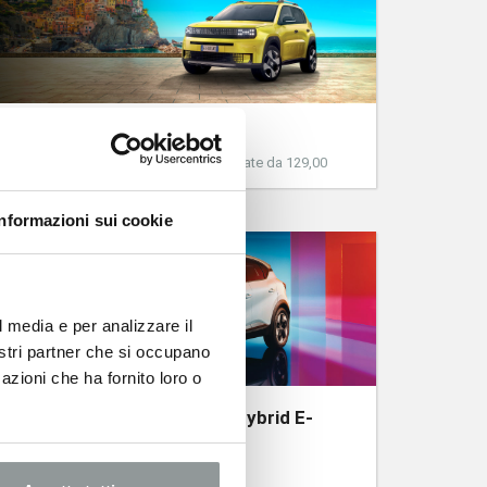
Fiat Grande Panda Benzina
Da 14.950 € oltre oneri finanziari o 35 rate da 129,00
€/mese
Informazioni sui cookie
l media e per analizzare il
nostri partner che si occupano
azioni che ha fornito loro o
Nuova Renault Captur Full Hybrid E-
Tech
A partire da 24.900€