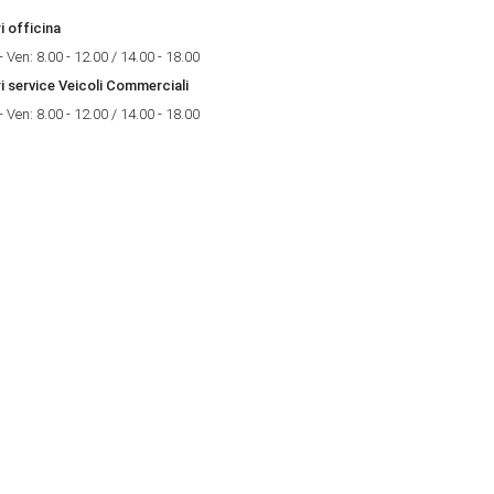
i officina
- Ven: 8.00 - 12.00 / 14.00 - 18.00
i service Veicoli Commerciali
- Ven: 8.00 - 12.00 / 14.00 - 18.00
i di apertura
ri show-room
- Ven: 8.30 - 12.30 / 14.30 - 19.00
 09.00 – 12.30
i officina
- Ven: 8.00 - 12.00 / 14.00 - 18.00
i service Veicoli Commerciali
- Ven: 8.00 - 12.00 / 14.00 - 18.00