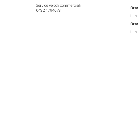
Service veicoli commerciali
Orar
0432 1794673
Lun 
Orar
Lun 
Sede di Trieste
Orar
Strada delle Saline, 2
Ora
34015 Muggia (TS)
Lun 
Contatti
Sab:
040 281212
Orar
Lun 
Orar
Lun 