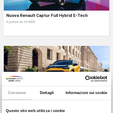
Nuova Renault Captur Full Hybrid E-Tech
A partire da 24.900€
Nuova Toyota Aygo X
Consenso
Dettagli
Informazioni sui cookie
da 17.950 € anzichè 20.850 € qualunque sia il tuo usato
Questo sito web utilizza i cookie