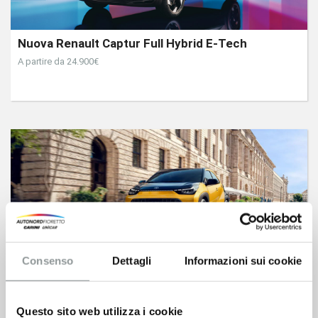
Nuova Renault Captur Full Hybrid E-Tech
A partire da 24.900€
Nuova Toyota Aygo X
Consenso
Dettagli
Informazioni sui cookie
da 17.950 € anzichè 20.850 € qualunque sia il tuo usato
Questo sito web utilizza i cookie