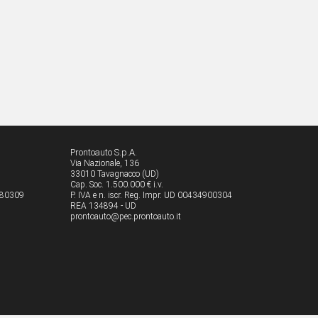
Prontoauto S.p.A.
Via Nazionale, 136
33010 Tavagnacco (UD)
Cap. Soc. 1.500.000 € i.v.
8080309
P. IVA e n. iscr. Reg. Impr. UD 00434900304
REA 134894 - UD
prontoauto@pec.prontoauto.it