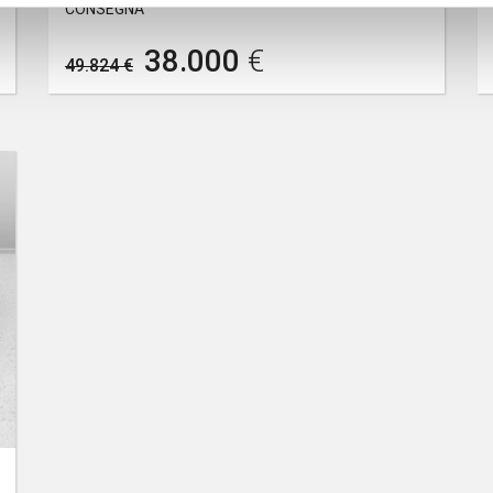
CONSEGNA
38.000
€
49.824 €