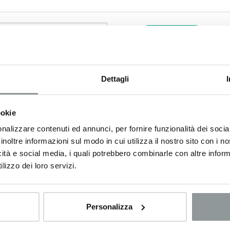
Mostra tutti
Dettagli
ookie
nalizzare contenuti ed annunci, per fornire funzionalità dei socia
inoltre informazioni sul modo in cui utilizza il nostro sito con i 
icità e social media, i quali potrebbero combinarle con altre inform
lizzo dei loro servizi.
Personalizza
NISSAN Primastar
Nissan bus 2.0dci 150cv s&s l2h1 8 POSTI PRONTA