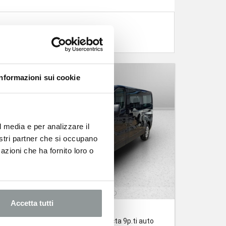
Informazioni sui cookie
l media e per analizzare il
nostri partner che si occupano
azioni che ha fornito loro o
Accetta tutti
NISSAN Primastar
bus 2.0 dci 150cv s&s l2h1 n connecta 9p.ti auto