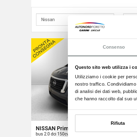
Consenso
Questo sito web utilizza i c
Utilizziamo i cookie per perso
nostro traffico. Condividiamo 
di analisi dei dati web, pubbl
che hanno raccolto dal suo uti
Rifiuta
NISSAN Primastar
bus 2.0 dci 150cv s&s l1h1 n connecta 9p.ti my24