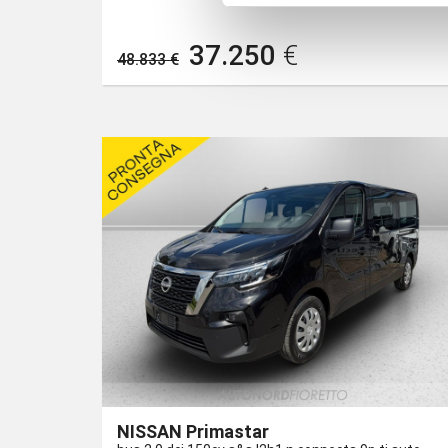
37.250
€
48.833 €
NISSAN Primastar