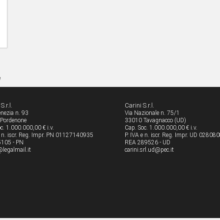
e
S.r.l.
Carini S.r.l.
enezia n. 93
Via Nazionale n. 75/1
Pordenone
33010 Tavagnacco (UD)
c. 1.000.000,00 € i.v.
Cap. Soc. 1.000.000,00 € i.v.
e n. iscr. Reg. Impr. PN 01127140935
P. IVA e n. iscr. Reg. Impr. UD 0280
105 - PN
REA 289526 - UD
legalmail.it
carini.srl.ud@pec.it