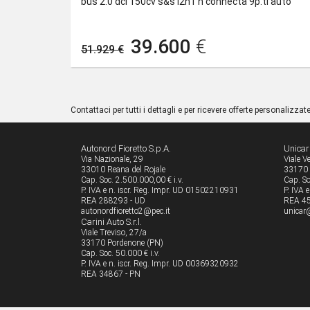
bus 2.0 dci 150cv s&s l2h1 n connecta 9p.ti auto
39.600
€
51.929 €
Contattaci per tutti i dettagli e per ricevere offerte personalizzat
Autonord Fioretto S.p.A.
Unicar 
Via Nazionale, 29
Viale V
33010 Reana del Rojale
33170 
Cap. Soc. 2.500.000,00 € i.v.
Cap. So
P. IVA e n. iscr. Reg. Impr. UD 01502210931
P. IVA 
REA 288293 - UD
REA 45
autonordfioretto2@pec.it
unicar@
Carini Auto S.r.l.
Viale Treviso, 27/a
33170 Pordenone (PN)
Cap. Soc. 50.000 € i.v.
P. IVA e n. iscr. Reg. Impr. UD 00369320932
REA 34867 - PN