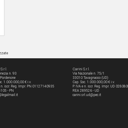
izzate
S.r.l.
Carini S.r.l.
enezia n. 93
Via Nazionale n. 75/1
Pordenone
33010 Tavagnacco (UD)
c. 1.000.000,00 € i.v.
Cap. Soc. 1.000.000,00 € i.v.
e n. iscr. Reg. Impr. PN 01127140935
P. IVA e n. iscr. Reg. Impr. UD 0280
105 - PN
REA 289526 - UD
legalmail.it
carini.srl.ud@pec.it