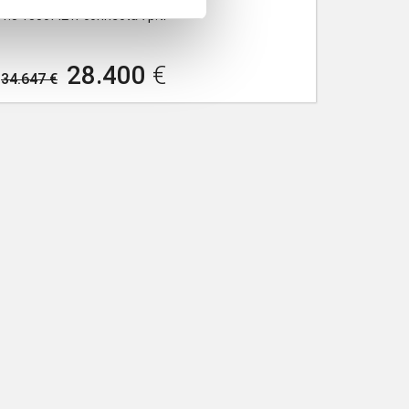
1.3 130cv l2 n-connecta 7p.ti
28.400
€
34.647 €