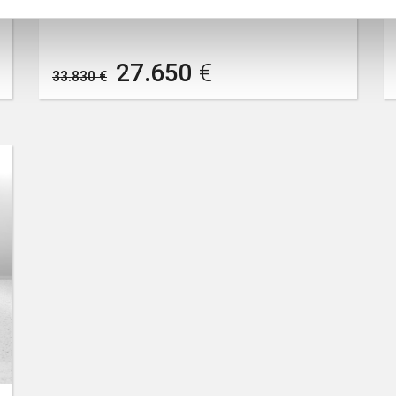
1.3 130cv l2 n-connecta
27.650
€
33.830 €