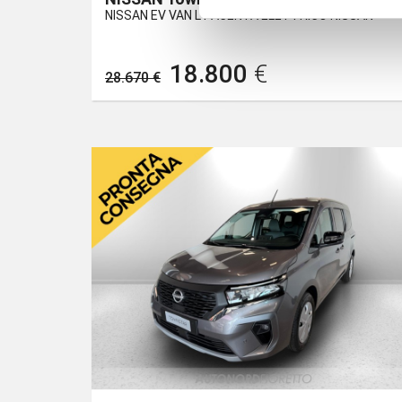
NISSAN EV VAN L1 ACENTA ELETTRICO NISSAN
18.800
€
28.670 €