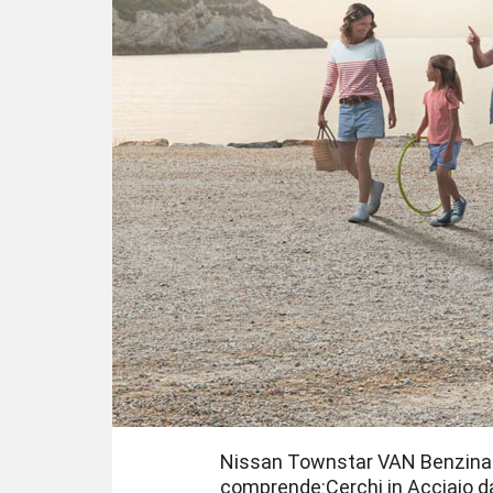
Nissan Townstar VAN BenzinaTU
comprende:Cerchi in Acciaio da