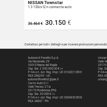
NISSAN Townstar
1.3 130cv l2 n-connecta auto
30.150
€
36.464 €
Contattaci per tutti i dettagli e per ricevere promozioni personal
Autonord Fioretto S.p.A.
Unicar 
Via Nazionale, 29
Viale V
33010 Reana del Rojale
33170 
Cap. Soc. 2.500.000,00 € i.v.
Cap. So
P. IVA e n. iscr. Reg. Impr. UD 01502210931
P. IVA 
REA 288293 - UD
REA 45
autonordfioretto2@pec.it
unicar@
Carini Auto S.r.l.
Viale Treviso, 27/a
33170 Pordenone (PN)
Cap. Soc. 50.000 € i.v.
P. IVA e n. iscr. Reg. Impr. UD 00369320932
REA 34867 - PN