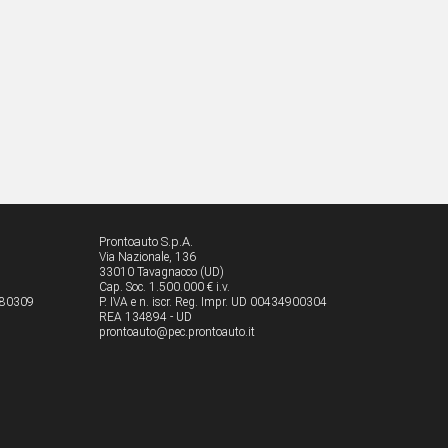
Prontoauto S.p.A.
Via Nazionale, 136
33010 Tavagnacco (UD)
Cap. Soc. 1.500.000 € i.v.
8080309
P. IVA e n. iscr. Reg. Impr. UD 00434900304
REA 134894 - UD
prontoauto@pec.prontoauto.it