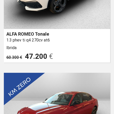
ALFA ROMEO Tonale
1.3 phev ti q4 270cv at6
Ibrida
47.200
€
60.300 €