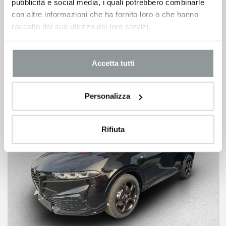
pubblicità e social media, i quali potrebbero combinarle
ALFA ROMEO Tonale
con altre informazioni che ha fornito loro o che hanno
1.6 veloce 130cv tct6
raccolto dal suo utilizzo dei loro servizi.
Diesel
40.200
€
50.200 €
Accetta tutti
Personalizza
Rifiuta