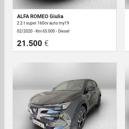
ALFA ROMEO Giulia
2.2 t super 160cv auto my19
02/2020 -
Km 65.000 -
Diesel
CABRIO
PICK UP
21.500
€