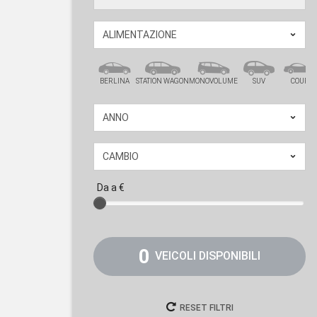
BERLINA
STATION WAGON
MONOVOLUME
SUV
COUPÉ
Da
a
€
0
VEICOLI DISPONIBILI
RESET FILTRI