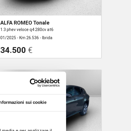
ALFA ROMEO Tonale
1.3 phev veloce q4 280cv at6
01/2025 -
Km 26.536 -
Ibrida
34.500
€
Informazioni sui cookie
l media e per analizzare il