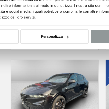
inoltre informazioni sul modo in cui utilizza il nostro sito con i 
icità e social media, i quali potrebbero combinarle con altre inform
lizzo dei loro servizi.
ALFA ROMEO Tonale
1.5 hybrid veloce 160cv tct7
03/2026 -
Ibrida
Personalizza
38.500
€
52.700 €