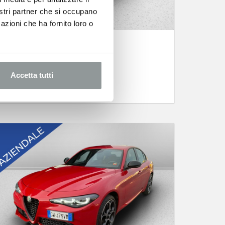
nostri partner che si occupano
azioni che ha fornito loro o
ALFA ROMEO Tonale
veloce
05/2026 -
Ibrida
Accetta tutti
38.500
€