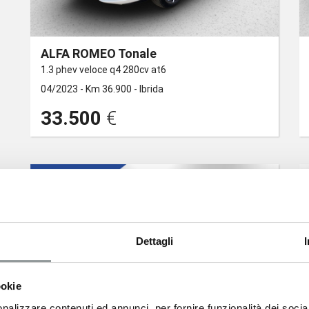
ALFA ROMEO Tonale
1.3 phev veloce q4 280cv at6
04/2023 -
Km 36.900 -
Ibrida
33.500
€
Dettagli
ookie
nalizzare contenuti ed annunci, per fornire funzionalità dei socia