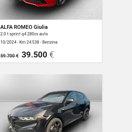
ALFA ROMEO Giulia
2.0 t sprint q4 280cv auto
10/2024 -
Km 24.538 -
Benzina
39.500
€
59.700 €