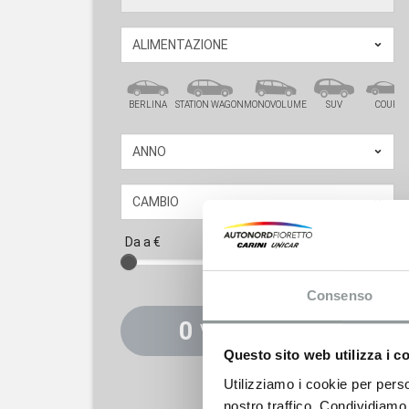
BERLINA
STATION WAGON
MONOVOLUME
SUV
COUPÉ
Da
a
€
Consenso
0
VEICOLI DISPONIBILI
Questo sito web utilizza i c
Utilizziamo i cookie per perso
RESET FILTRI
nostro traffico. Condividiamo 