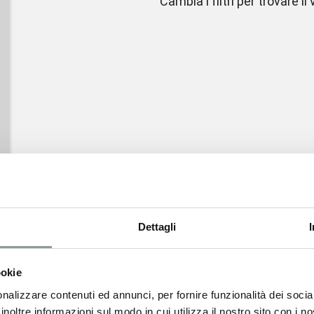
Cambia i filtri per trovare il
CABRIO
PICK UP
Dettagli
ookie
nalizzare contenuti ed annunci, per fornire funzionalità dei socia
inoltre informazioni sul modo in cui utilizza il nostro sito con i 