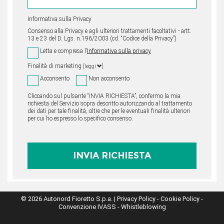
Informativa sulla Privacy
Consenso alla Privacy e agli ulteriori trattamenti facoltativi - artt.
13 e 23 del D. Lgs. n.196/2003 (cd. “Codice della Privacy”)
Letta e compresa l’
Informativa sulla privacy
Finalità di marketing
[leggi
]
Acconsento
Non acconsento
Cliccando sul pulsante “INVIA RICHIESTA”, confermo la mia
richiesta del Servizio sopra descritto autorizzando al trattamento
dei dati per tale finalità, oltre che per le eventuali finalità ulteriori
per cui ho espresso lo specifico consenso.
© 2026 Autonord Fioretto S.p.a. |
Privacy Policy
-
Cookie Policy
-
Convenzione IVASS
-
Whistleblowing