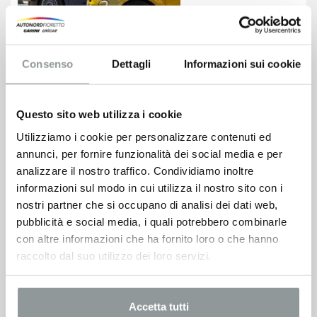
Consenso
Dettagli
Informazioni sui cookie
Design italiano iconico
Lo stile inconfondibile della 500 si rinnova con dettagli
freschi e linee senza tempo, firmato dall’esclusivo
Questo sito web utilizza i cookie
badge Torino: un nuovo capitolo per la vita in città.
Utilizziamo i cookie per personalizzare contenuti ed
annunci, per fornire funzionalità dei social media e per
analizzare il nostro traffico. Condividiamo inoltre
informazioni sul modo in cui utilizza il nostro sito con i
nostri partner che si occupano di analisi dei dati web,
pubblicità e social media, i quali potrebbero combinarle
con altre informazioni che ha fornito loro o che hanno
raccolto dal suo utilizzo dei loro servizi.
Connessione senza sforzo
Con il display smart da 10,25’’ e CarPlay® wireless, il tuo
Accetta tutti