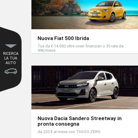
Nuova Fiat 500 Ibrida
Tua da € 14.950 oltre oneri finanziari o 35 rate da
99€/mese
RICERCA
LA TUA
AUTO
Nuova Dacia Sandero Streetway in
pronta consegna
da 220 € al mese con TASSO ZERO