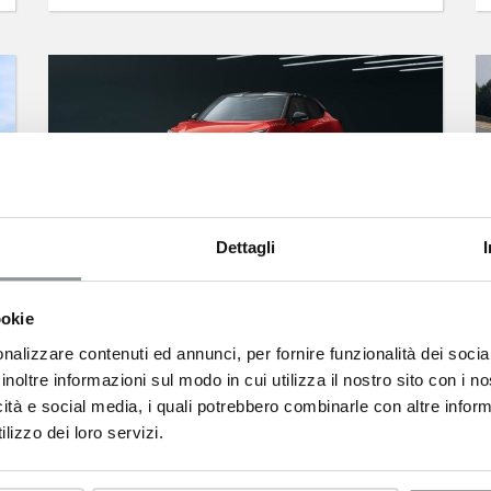
Nissan Juke con 1.000 € di sconto
Dettagli
Ultime unità in pronta consegna da 19.900 €
ookie
nalizzare contenuti ed annunci, per fornire funzionalità dei socia
inoltre informazioni sul modo in cui utilizza il nostro sito con i 
icità e social media, i quali potrebbero combinarle con altre inform
lizzo dei loro servizi.