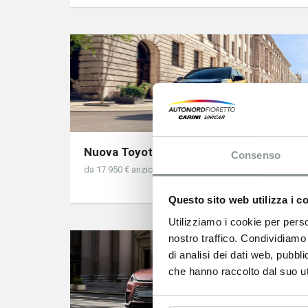
Nuova Toyota Aygo X
Consenso
da 17.950 € anzichè 20.850 € qualunque sia il tuo usato
Questo sito web utilizza i c
Utilizziamo i cookie per perso
nostro traffico. Condividiamo 
di analisi dei dati web, pubbl
che hanno raccolto dal suo uti