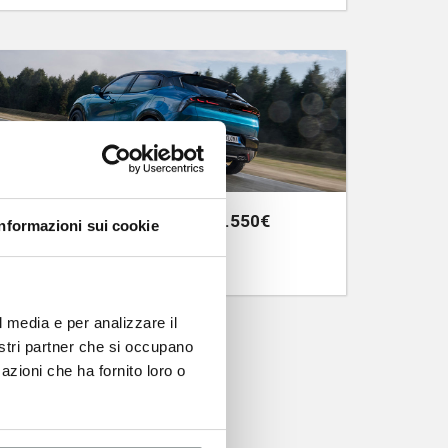
ALFA ROMEO JUNIOR DA 24.550€
Informazioni sui cookie
CON 6.500 € DI VANTAGGI PER TUTTI
l media e per analizzare il
nostri partner che si occupano
azioni che ha fornito loro o