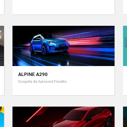
ALPINE A290
Scoprila da Autonord Fioretto