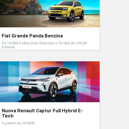
Fiat Grande Panda Benzina
Da 14.950 € oltre oneri finanziari o 35 rate da 129,00
€/mese
Nuova Renault Captur Full Hybrid E-
Tech
A partire da 24.900€