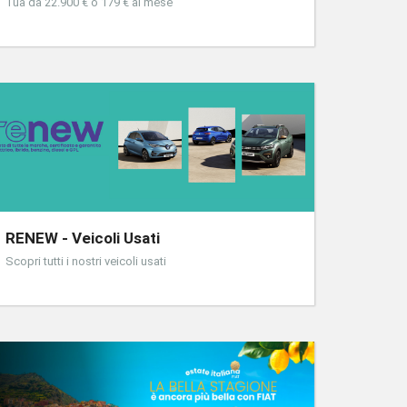
Tua da 22.900 € o 179 € al mese
RENEW - Veicoli Usati
Scopri tutti i nostri veicoli usati