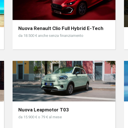
Nuova Renault Clio Full Hybrid E-Tech
da 18.500 € anche senza finanziamento
Nuova Leapmotor T03
da 15.900 € o 79 € al mese