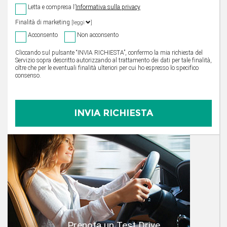
Letta e compresa l’
Informativa sulla privacy
Finalità di marketing
[leggi
]
Acconsento
Non acconsento
Cliccando sul pulsante “INVIA RICHIESTA”, confermo la mia richiesta del
Servizio sopra descritto autorizzando al trattamento dei dati per tale finalità,
oltre che per le eventuali finalità ulteriori per cui ho espresso lo specifico
consenso.
Prenota un Test Drive