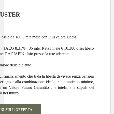
DUSTER
, ossia da
180 € rata mese
con PlusValore Dacia.
 TAEG 8,31% - 36 rate, Rata Finale € 10.380 o sei libero
ione DACIAFIN. Info presso la rete aderente.
alore della tua auto.
i finanziamento che ti dà la libertà di vivere senza pensieri
er grazie alla combinazione ideale tra un anticipo minimo,
ed un
Valore Futuro Garantito
che tutela, alla stipula del
to nel futuro.
ONI SULL’OFFERTA