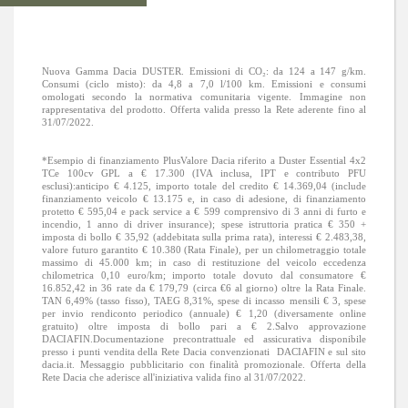
Nuova Gamma Dacia DUSTER. Emissioni di CO₂: da 124 a 147 g/km.
Consumi (ciclo misto): da 4,8 a 7,0 l/100 km. Emissioni e consumi
omologati secondo la normativa comunitaria vigente. Immagine non
rappresentativa del prodotto. Offerta valida presso la Rete aderente fino al
31/07/2022.
*Esempio di finanziamento PlusValore Dacia riferito a Duster Essential 4x2
TCe 100cv GPL a € 17.300 (IVA inclusa, IPT e contributo PFU
esclusi):anticipo € 4.125, importo totale del credito € 14.369,04 (include
finanziamento veicolo € 13.175 e, in caso di adesione, di finanziamento
protetto € 595,04 e pack service a € 599 comprensivo di 3 anni di furto e
incendio, 1 anno di driver insurance); spese istruttoria pratica € 350 +
imposta di bollo € 35,92 (addebitata sulla prima rata), interessi € 2.483,38,
valore futuro garantito € 10.380 (Rata Finale), per un chilometraggio totale
massimo di 45.000 km; in caso di restituzione del veicolo eccedenza
chilometrica 0,10 euro/km; importo totale dovuto dal consumatore €
16.852,42 in 36 rate da € 179,79 (circa €6 al giorno) oltre la Rata Finale.
TAN 6,49% (tasso fisso), TAEG 8,31%, spese di incasso mensili € 3, spese
per invio rendiconto periodico (annuale) € 1,20 (diversamente online
gratuito) oltre imposta di bollo pari a € 2.Salvo approvazione
DACIAFIN.Documentazione precontrattuale ed assicurativa disponibile
presso i punti vendita della Rete Dacia convenzionati DACIAFIN e sul sito
dacia.it. Messaggio pubblicitario con finalità promozionale. Offerta della
Rete Dacia che aderisce all'iniziativa valida fino al 31/07/2022.