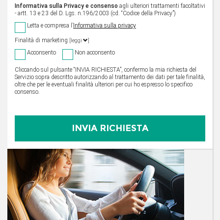
Informativa sulla Privacy e consenso
agli ulteriori trattamenti facoltativi
- artt. 13 e 23 del D. Lgs. n.196/2003 (cd. “Codice della Privacy”)
Letta e compresa l’
Informativa sulla privacy
Finalità di marketing
[leggi
]
Acconsento
Non acconsento
Cliccando sul pulsante “INVIA RICHIESTA”, confermo la mia richiesta del
Servizio sopra descritto autorizzando al trattamento dei dati per tale finalità,
oltre che per le eventuali finalità ulteriori per cui ho espresso lo specifico
consenso.