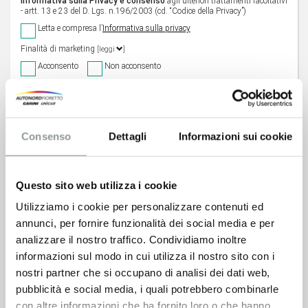
Informativa sulla Privacy e consenso
agli ulteriori trattamenti facoltativi
- artt. 13 e 23 del D. Lgs. n.196/2003 (cd. “Codice della Privacy”)
Letta e compresa l’
Informativa sulla privacy
Finalità di marketing
[leggi
]
Acconsento
Non acconsento
Cliccando sul pulsante “INVIA RICHIESTA”, confermo la mia richiesta del
Servizio sopra descritto autorizzando al trattamento dei dati per tale finalità,
oltre che per le eventuali finalità ulteriori per cui ho espresso lo specifico
consenso.
Consenso
Dettagli
Informazioni sui cookie
Questo sito web utilizza i cookie
Utilizziamo i cookie per personalizzare contenuti ed
annunci, per fornire funzionalità dei social media e per
analizzare il nostro traffico. Condividiamo inoltre
informazioni sul modo in cui utilizza il nostro sito con i
nostri partner che si occupano di analisi dei dati web,
pubblicità e social media, i quali potrebbero combinarle
con altre informazioni che ha fornito loro o che hanno