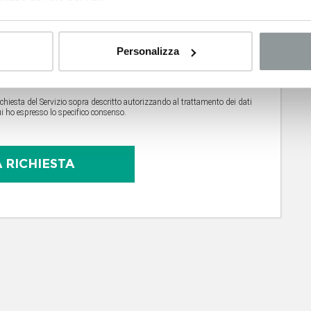
enti facoltativi - artt. 13 e 23 del D. Lgs. n.196/2003 (cd. “Codice della
Personalizza
hiesta del Servizio sopra descritto autorizzando al trattamento dei dati
r cui ho espresso lo specifico consenso.