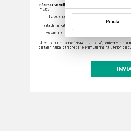
Informativa sulla Privacy e consenso
agli ulteriori trattam
Privacy”)
Letta e compresa l’
Informativa sulla privacy
Rifiuta
Finalità di marketing
[leggi
]
Acconsento
Non acconsento
Cliccando sul pulsante “INVIA RICHIESTA”, confermo la mia ric
per tale finalità, oltre che per le eventuali finalità ulteriori pe