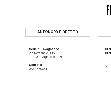
AUTONORD FIORETTO
Sede di Tavagnacco
Orar
Via Nazionale, 136
Orar
33010 Tavagnacco (UD)
Lun 
Contatti
Sab:
0432 660661
Sede di Cervignano del Friuli
Orar
Via Carnia, 7
Orar
33052 Cervignano del Friuli (UD)
Lun 
Contatti
Sab:
0431 382311