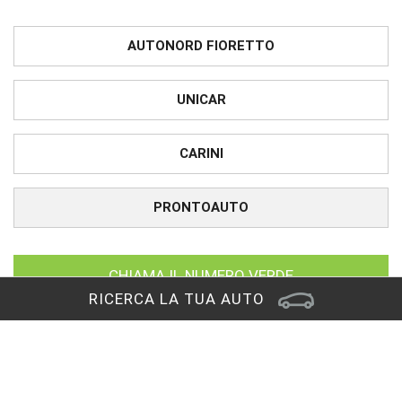
AUTONORD FIORETTO
UNICAR
CARINI
PRONTOAUTO
CHIAMA IL NUMERO VERDE
RICERCA LA TUA AUTO
Sede di Tavagnacco
Via Nazionale, 136
33010 Tavagnacco (UD)