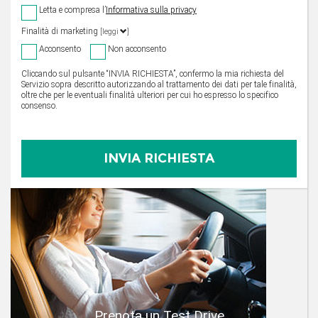
Letta e compresa l’
Informativa sulla privacy
Finalità di marketing
[leggi
]
Acconsento
Non acconsento
Cliccando sul pulsante “INVIA RICHIESTA”, confermo la mia richiesta del
Servizio sopra descritto autorizzando al trattamento dei dati per tale finalità,
oltre che per le eventuali finalità ulteriori per cui ho espresso lo specifico
consenso.
Prenota un Test Drive