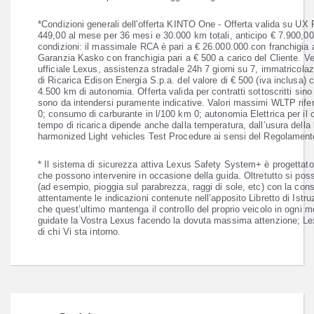
*Condizioni generali dell'offerta KINTO One - Offerta valida su UX
449,00 al mese per 36 mesi e 30.000 km totali, anticipo € 7.900,00
condizioni: il massimale RCA è pari a € 26.000.000 con franchigia 
Garanzia Kasko con franchigia pari a € 500 a carico del Cliente. Ve
ufficiale Lexus, assistenza stradale 24h 7 giorni su 7, immatricol
di Ricarica Edison Energia S.p.a. del valore di € 500 (iva inclusa) 
4.500 km di autonomia. Offerta valida per contratti sottoscritti sino
sono da intendersi puramente indicative. Valori massimi WLTP rifer
0; consumo di carburante in l/100 km 0; autonomia Elettrica per il ci
tempo di ricarica dipende anche dalla temperatura, dall’usura della b
harmonized Light vehicles Test Procedure ai sensi del Regolamen
* Il sistema di sicurezza attiva Lexus Safety System+ è progettato pe
che possono intervenire in occasione della guida. Oltretutto si poss
(ad esempio, pioggia sul parabrezza, raggi di sole, etc) con la cons
attentamente le indicazioni contenute nell’apposito Libretto di Istr
che quest’ultimo mantenga il controllo del proprio veicolo in ogni m
guidate la Vostra Lexus facendo la dovuta massima attenzione; Lexu
di chi Vi sta intorno.