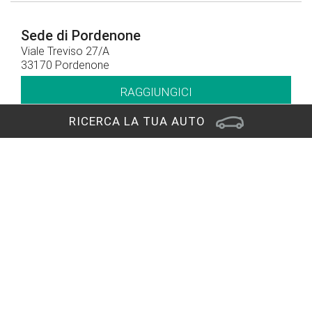
Sede di Pordenone
Viale Treviso 27/A
33170 Pordenone
RAGGIUNGICI
RICERCA LA TUA AUTO
Contatti
0434 578855
CHIAMACI
Orari di apertura
Orari show-room
Lun - Ven: 8.30 - 12.30 / 14.30 - 19.00
Sab: 09.00 – 12.30 / 15.00 - 19.00
Orari officina